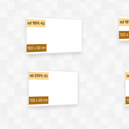
od 18
od 1819,-Kč
120 x
100 x 50 cm
od 2099,-Kč
o
1
105 x 60 cm