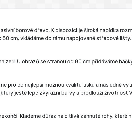
vní borové dřevo. K dispozici je široká nabídka rozmě
jak 80 cm, vkládáme do rámu napojované středové lišty.
a zeď. U obrazů se stranou od 80 cm přidáváme háčky
íme pro co nejlepší možnou kvalitu tisku a následně vy
 který ještě lépe zvýrazní barvy a prodlouží životnost
ekončí. Klademe důraz na citlivě zahnuté rohy, které 