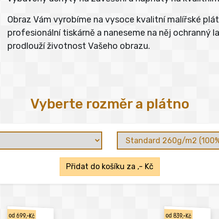
Obraz Vám vyrobíme na vysoce kvalitní malířské pl
profesionální tiskárně a naneseme na něj ochranný lak
prodlouží životnost Vašeho obrazu.
Vyberte rozměr a plátno
Přidat do košíku za
,- Kč
od 699,-Kč
od 839,-Kč