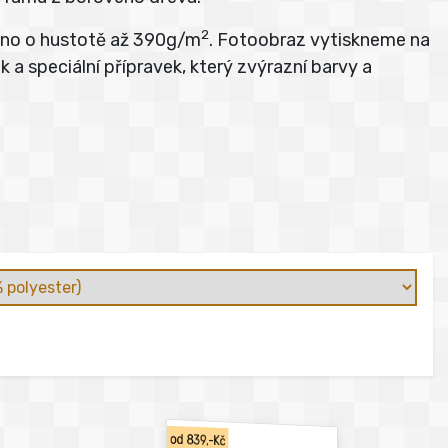
2
átno o hustotě až 390g/m
. Fotoobraz vytiskneme na
 a speciální přípravek, který zvýrazní barvy a
od 839,-Kč