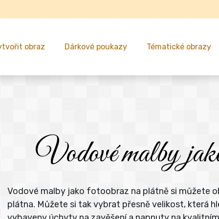
ytvořit obraz
Dárkové poukazy
Tématické obrazy
Vodové malby jako 
Vodové malby jako fotoobraz na plátně si můžete ob
plátna. Můžete si tak vybrat přesně velikost, kter
vybaveny úchyty na zavěšení a napnuty na kvalitní