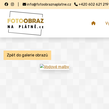
|
info@fotoobraznaplatne.cz
+420 602 621 219
V
Zpět do galerie obrazů