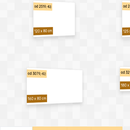
od 2
od 2519,-Kč
120 x 80 cm
125 
od 32
od 3079,-Kč
180 x
160 x 80 cm