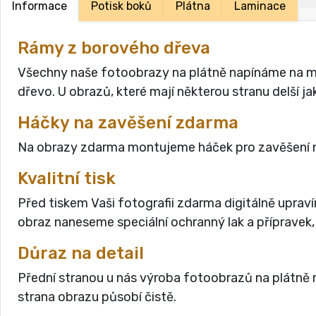
Informace
Potisk boků
Plátna
Laminace
Rámy z borového dřeva
Všechny naše fotoobrazy na plátně napínáme na masi
dřevo. U obrazů, které mají některou stranu delší 
Háčky na zavěšení zdarma
Na obrazy zdarma montujeme háček pro zavěšení n
Kvalitní tisk
Před tiskem Vaši fotografii zdarma digitálně uprav
obraz naneseme speciální ochranný lak a přípravek,
Důraz na detail
Přední stranou u nás výroba fotoobrazů na plátně n
strana obrazu působí čistě.