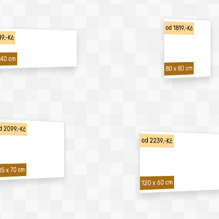
od 1819,-Kč
19,-Kč
 40 cm
80 x 80 cm
d 2099,-Kč
od 2239,-Kč
05 x 70 cm
120 x 60 cm