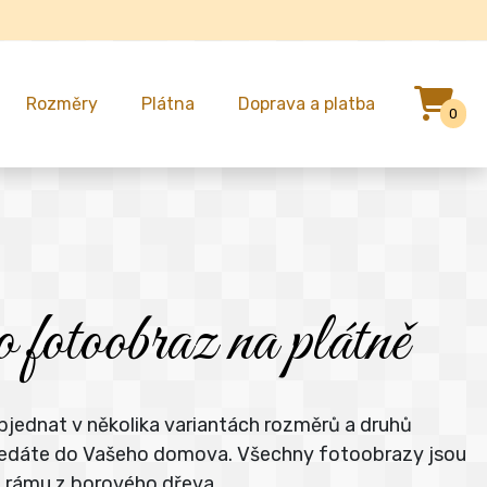
Rozměry
Plátna
Doprava a platba
0
fotoobraz na plátně
jednat v několika variantách rozměrů a druhů
á hledáte do Vašeho domova. Všechny fotoobrazy jsou
m rámu z borového dřeva.