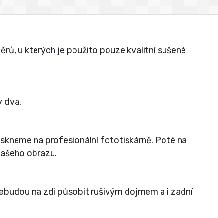
rů, u kterých je použito pouze kvalitní sušené
 dva.
tiskneme na profesionální fototiskárně. Poté na
 Vašeho obrazu.
nebudou na zdi působit rušivým dojmem a i zadní