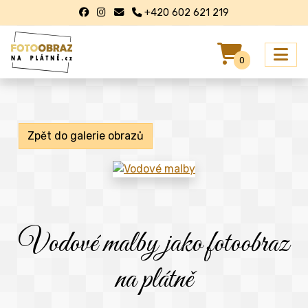
+420 602 621 219
0
Zpět do galerie obrazů
Vodové malby jako fotoobraz
na plátně