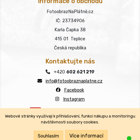
Informace o obchodu
FotoobrazNaPlátně.cz
IČ: 23734906
Karla Čapka 38
415 01 Teplice
Česká republika
Kontaktujte nás
+420
602 621 219
info@fotoobraznaplatne.cz
Facebook
Instagram
Webové stránky využívají k přihlašování, funkci nákupu a monitoringu
návštěvnosti soubory cookies.
Copyright © FotoobrazNaPlátně.cz 2026
Všechna práva vyhrazena.
Více informací
Souhlasím
Jsm