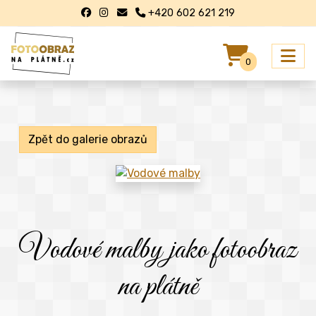
+420 602 621 219
0
Zpět do galerie obrazů
Vodové malby jako fotoobraz
na plátně