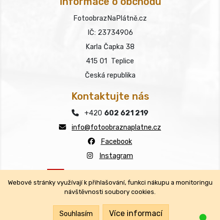
Informace o obchodu
FotoobrazNaPlátně.cz
IČ: 23734906
Karla Čapka 38
415 01 Teplice
Česká republika
Kontaktujte nás
+420
602 621 219
info@fotoobraznaplatne.cz
Facebook
Instagram
Webové stránky využívají k přihlašování, funkci nákupu a monitoringu
návštěvnosti soubory cookies.
Copyright © FotoobrazNaPlátně.cz 2026
Všechna práva vyhrazena.
Více informací
Souhlasím
Jsm