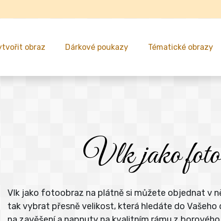
ytvořit obraz
Dárkové poukazy
Tématické obrazy
Vlk jako fotoo
Vlk jako fotoobraz na plátně si můžete objednat v n
tak vybrat přesně velikost, která hledáte do Vaše
na zavěšení a napnuty na kvalitním rámu z borového