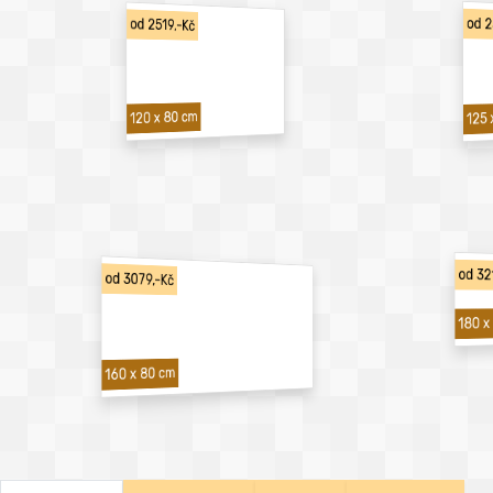
od 2
od 2519,-Kč
120 x 80 cm
125 
od 32
od 3079,-Kč
180 x
160 x 80 cm