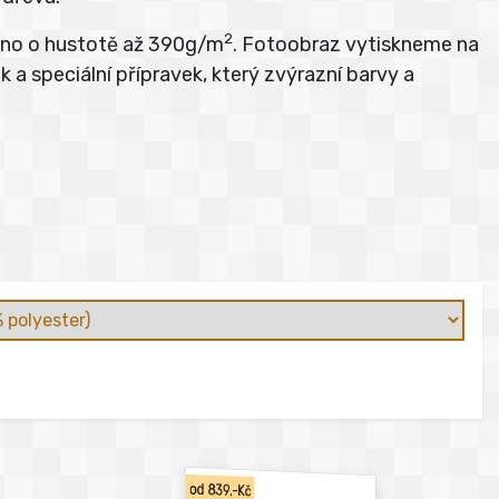
2
átno o hustotě až 390g/m
. Fotoobraz vytiskneme na
 a speciální přípravek, který zvýrazní barvy a
od 839,-Kč