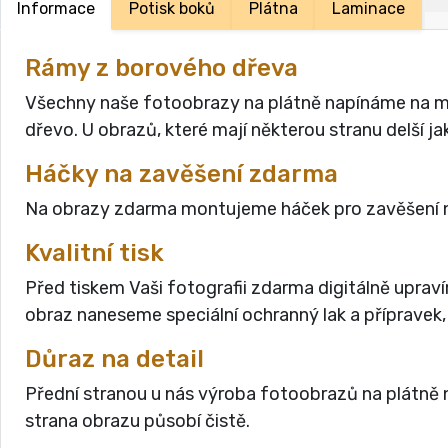
Informace
Potisk boků
Plátna
Laminace
Rámy z borového dřeva
Všechny naše fotoobrazy na plátně napínáme na masi
dřevo. U obrazů, které mají některou stranu delší 
Háčky na zavěšení zdarma
Na obrazy zdarma montujeme háček pro zavěšení n
Kvalitní tisk
Před tiskem Vaši fotografii zdarma digitálně uprav
obraz naneseme speciální ochranný lak a přípravek,
Důraz na detail
Přední stranou u nás výroba fotoobrazů na plátně n
strana obrazu působí čistě.