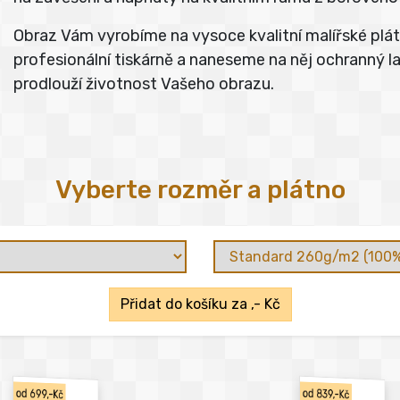
Obraz Vám vyrobíme na vysoce kvalitní malířské pl
profesionální tiskárně a naneseme na něj ochranný lak
prodlouží životnost Vašeho obrazu.
Vyberte rozměr a plátno
Přidat do košíku za
,- Kč
od 699,-Kč
od 839,-Kč