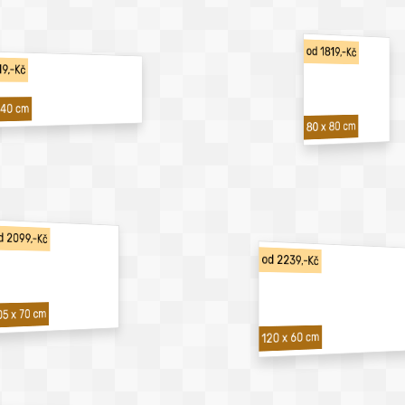
od 1819,-Kč
19,-Kč
 40 cm
80 x 80 cm
d 2099,-Kč
od 2239,-Kč
05 x 70 cm
120 x 60 cm