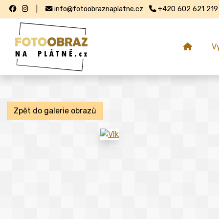
|
info@fotoobraznaplatne.cz
+420 602 621 219
V
Zpět do galerie obrazů