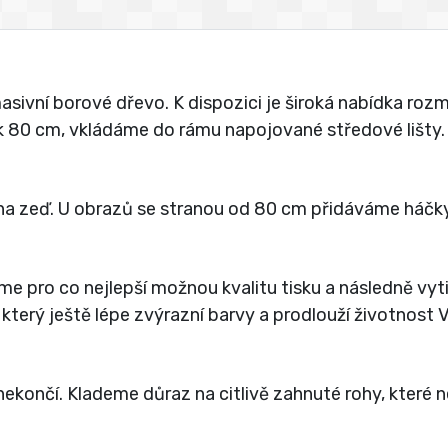
vní borové dřevo. K dispozici je široká nabídka rozmě
jak 80 cm, vkládáme do rámu napojované středové lišty.
a zeď. U obrazů se stranou od 80 cm přidáváme háčky
íme pro co nejlepší možnou kvalitu tisku a následně vy
 který ještě lépe zvýrazní barvy a prodlouží životnost
ekončí. Klademe důraz na citlivě zahnuté rohy, které 