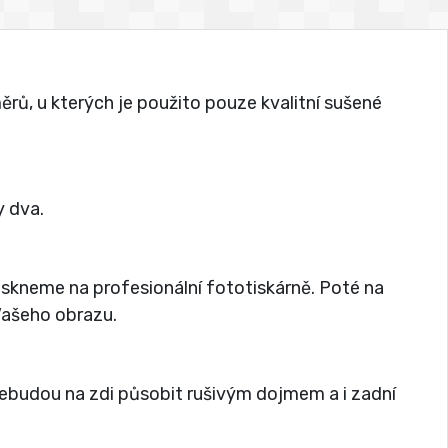
rů, u kterých je použito pouze kvalitní sušené
 dva.
tiskneme na profesionální fototiskárně. Poté na
 Vašeho obrazu.
nebudou na zdi působit rušivým dojmem a i zadní