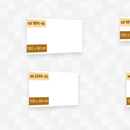
od 18
od 1819,-Kč
120 x
100 x 50 cm
od 2099,-Kč
o
1
105 x 60 cm