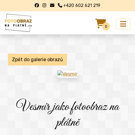
+420 602 621 219
0
Zpět do galerie obrazů
Vesmír jako fotoobraz na
plátně