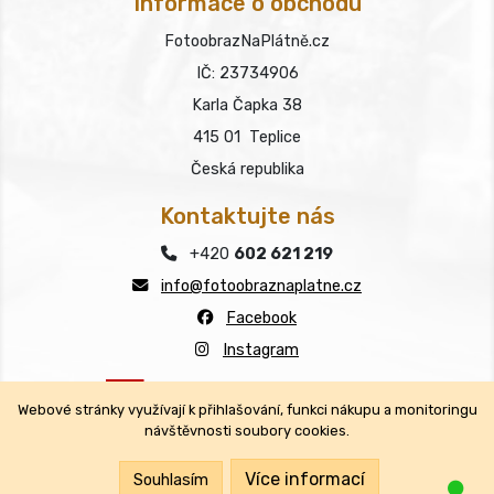
Informace o obchodu
FotoobrazNaPlátně.cz
IČ: 23734906
Karla Čapka 38
415 01 Teplice
Česká republika
Kontaktujte nás
+420
602 621 219
info@fotoobraznaplatne.cz
Facebook
Instagram
Webové stránky využívají k přihlašování, funkci nákupu a monitoringu
návštěvnosti soubory cookies.
Copyright © FotoobrazNaPlátně.cz 2026
Všechna práva vyhrazena.
Více informací
Souhlasím
Jsm