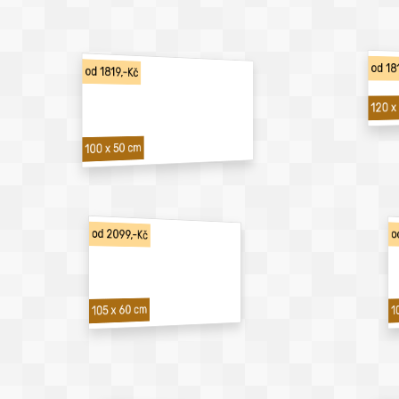
od 18
od 1819,-Kč
120 x
100 x 50 cm
od 2099,-Kč
o
1
105 x 60 cm