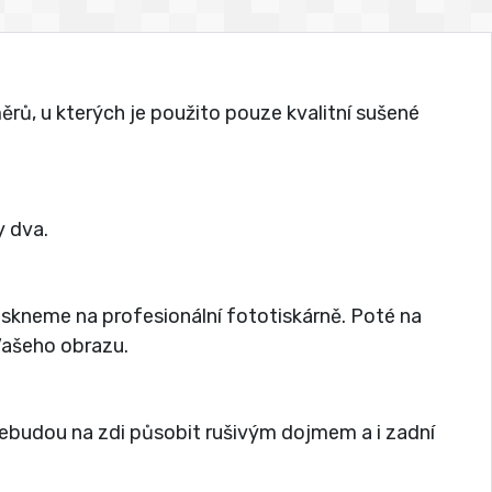
rů, u kterých je použito pouze kvalitní sušené
 dva.
tiskneme na profesionální fototiskárně. Poté na
 Vašeho obrazu.
nebudou na zdi působit rušivým dojmem a i zadní