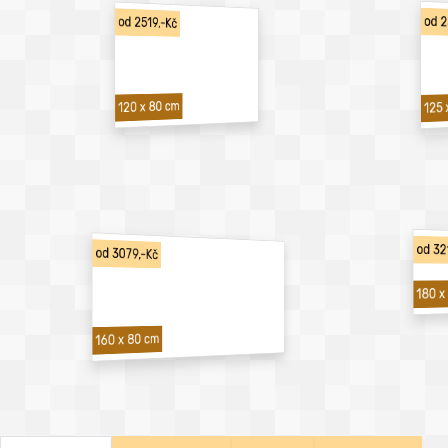
od 2
od 2519,-Kč
120 x 80 cm
125 
od 32
od 3079,-Kč
180 x
160 x 80 cm