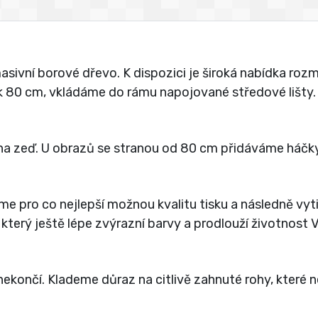
vní borové dřevo. K dispozici je široká nabídka rozmě
jak 80 cm, vkládáme do rámu napojované středové lišty.
a zeď. U obrazů se stranou od 80 cm přidáváme háčky
íme pro co nejlepší možnou kvalitu tisku a následně vy
 který ještě lépe zvýrazní barvy a prodlouží životnost
ekončí. Klademe důraz na citlivě zahnuté rohy, které 