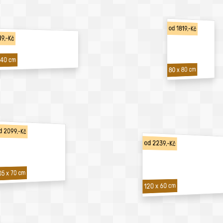
od 1819,-Kč
19,-Kč
 40 cm
80 x 80 cm
d 2099,-Kč
od 2239,-Kč
05 x 70 cm
120 x 60 cm