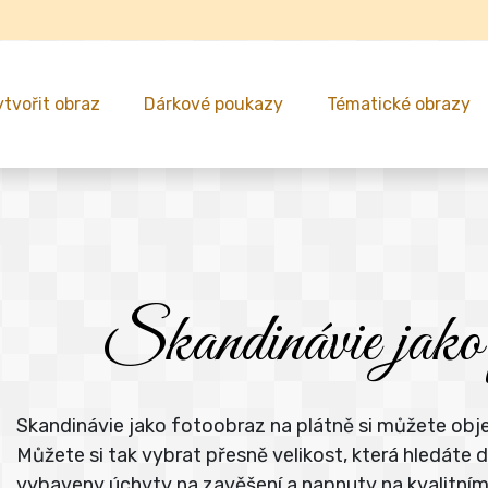
ytvořit obraz
Dárkové poukazy
Tématické obrazy
Skandinávie jako f
Skandinávie jako fotoobraz na plátně si můžete obje
Můžete si tak vybrat přesně velikost, která hledát
vybaveny úchyty na zavěšení a napnuty na kvalitní