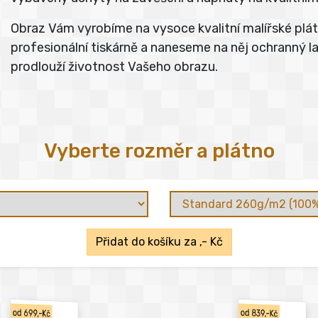
Obraz Vám vyrobíme na vysoce kvalitní malířské pl
profesionální tiskárně a naneseme na něj ochranný lak
prodlouží životnost Vašeho obrazu.
Vyberte rozměr a plátno
Přidat do košíku za
,- Kč
od 699,-Kč
od 839,-Kč