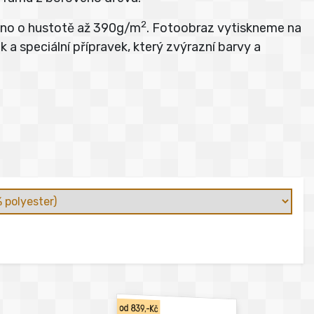
2
átno o hustotě až 390g/m
. Fotoobraz vytiskneme na
 a speciální přípravek, který zvýrazní barvy a
od 839,-Kč