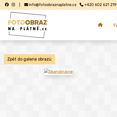
|
info@fotoobraznaplatne.cz
+420 602 621 219
V
Zpět do galerie obrazů