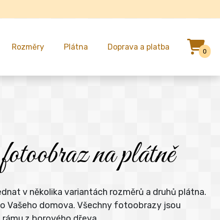
Rozměry
Plátna
Doprava a platba
0
otoobraz na plátně
dnat v několika variantách rozměrů a druhů plátna.
e do Vašeho domova. Všechny fotoobrazy jsou
m rámu z borového dřeva.