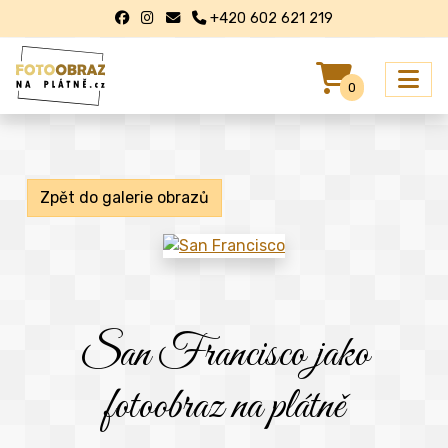
+420 602 621 219
0
Zpět do galerie obrazů
San Francisco jako
fotoobraz na plátně