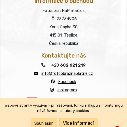
Informace o obchodu
FotoobrazNaPlátně.cz
IČ: 23734906
Karla Čapka 38
415 01 Teplice
Česká republika
Kontaktujte nás
+420
602 621 219
info@fotoobraznaplatne.cz
Facebook
Instagram
Webové stránky využívají k přihlašování, funkci nákupu a monitoringu
návštěvnosti soubory cookies.
Copyright © FotoobrazNaPlátně.cz 2026
Všechna práva vyhrazena.
Více informací
Souhlasím