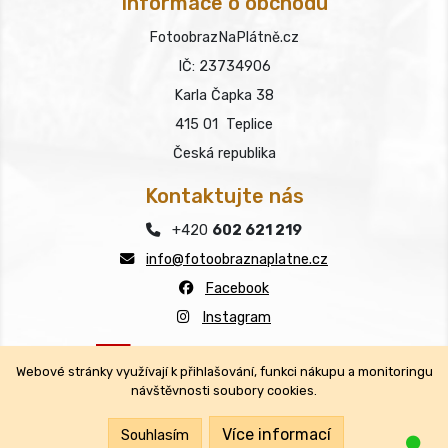
Informace o obchodu
FotoobrazNaPlátně.cz
IČ: 23734906
Karla Čapka 38
415 01 Teplice
Česká republika
Kontaktujte nás
+420
602 621 219
info@fotoobraznaplatne.cz
Facebook
Instagram
Webové stránky využívají k přihlašování, funkci nákupu a monitoringu
návštěvnosti soubory cookies.
Copyright © FotoobrazNaPlátně.cz 2026
Všechna práva vyhrazena.
Více informací
Souhlasím
Jsm