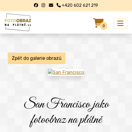
+420 602 621 219
0
Zpět do galerie obrazů
San Francisco jako
fotoobraz na plátně