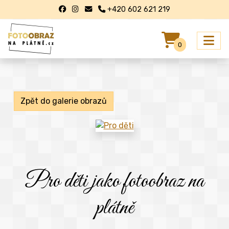
+420 602 621 219
0
Zpět do galerie obrazů
Pro děti jako fotoobraz na
plátně