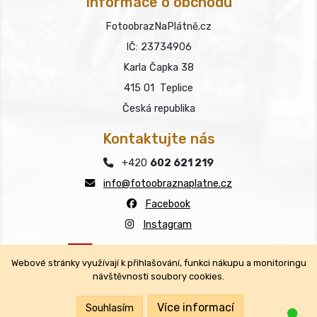
Informace o obchodu
FotoobrazNaPlátně.cz
IČ: 23734906
Karla Čapka 38
415 01 Teplice
Česká republika
Kontaktujte nás
+420
602 621 219
info@fotoobraznaplatne.cz
Facebook
Instagram
Webové stránky využívají k přihlašování, funkci nákupu a monitoringu
návštěvnosti soubory cookies.
Copyright © FotoobrazNaPlátně.cz 2026
Všechna práva vyhrazena.
Více informací
Souhlasím
Jsm