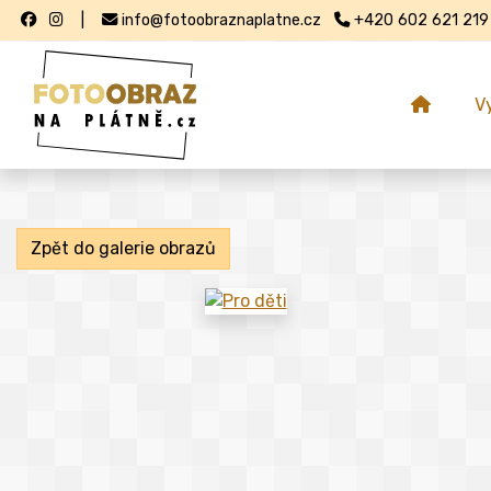
|
info@fotoobraznaplatne.cz
+420 602 621 219
V
Zpět do galerie obrazů