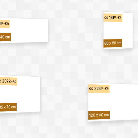
od 1819,-Kč
19,-Kč
 40 cm
80 x 80 cm
d 2099,-Kč
od 2239,-Kč
05 x 70 cm
120 x 60 cm