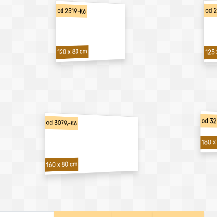
od 2
od 2519,-Kč
120 x 80 cm
125 
od 32
od 3079,-Kč
180 x
160 x 80 cm