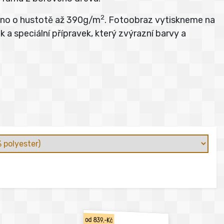
2
átno o hustotě až 390g/m
. Fotoobraz vytiskneme na
 a speciální přípravek, který zvýrazní barvy a
od 839,-Kč