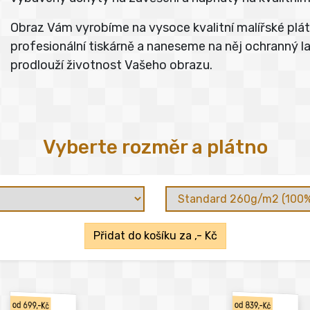
Obraz Vám vyrobíme na vysoce kvalitní malířské pl
profesionální tiskárně a naneseme na něj ochranný lak
prodlouží životnost Vašeho obrazu.
Vyberte rozměr a plátno
Přidat do košíku za
,- Kč
od 699,-Kč
od 839,-Kč