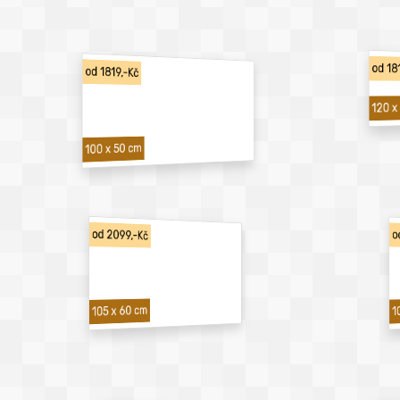
od 18
od 1819,-Kč
120 x
100 x 50 cm
od 2099,-Kč
o
1
105 x 60 cm