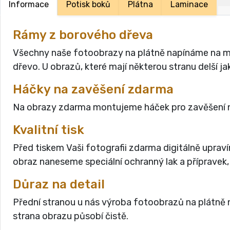
Informace
Potisk boků
Plátna
Laminace
Rámy z borového dřeva
Všechny naše fotoobrazy na plátně napínáme na masi
dřevo. U obrazů, které mají některou stranu delší 
Háčky na zavěšení zdarma
Na obrazy zdarma montujeme háček pro zavěšení n
Kvalitní tisk
Před tiskem Vaši fotografii zdarma digitálně uprav
obraz naneseme speciální ochranný lak a přípravek,
Důraz na detail
Přední stranou u nás výroba fotoobrazů na plátně n
strana obrazu působí čistě.