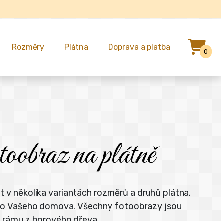
Rozměry
Plátna
Doprava a platba
0
toobraz na plátně
t v několika variantách rozměrů a druhů plátna.
e do Vašeho domova. Všechny fotoobrazy jsou
m rámu z borového dřeva.