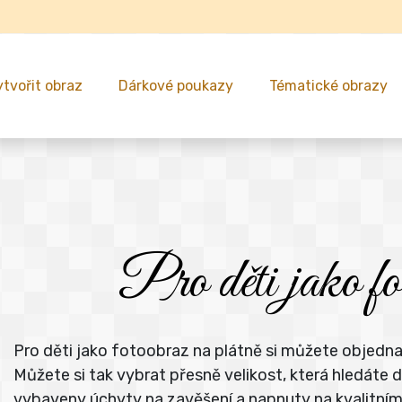
ytvořit obraz
Dárkové poukazy
Tématické obrazy
Pro děti jako fo
Pro děti jako fotoobraz na plátně si můžete objedna
Můžete si tak vybrat přesně velikost, která hledát
vybaveny úchyty na zavěšení a napnuty na kvalitní