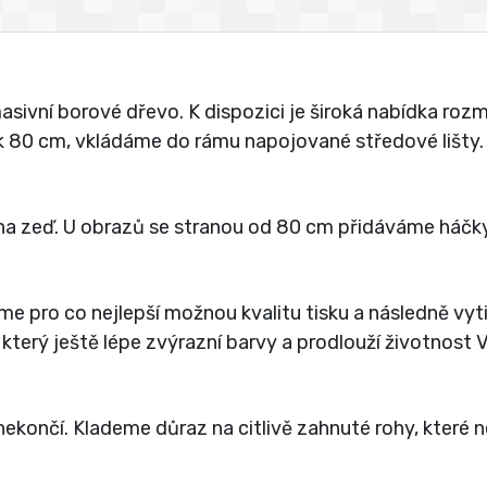
vní borové dřevo. K dispozici je široká nabídka rozmě
jak 80 cm, vkládáme do rámu napojované středové lišty.
a zeď. U obrazů se stranou od 80 cm přidáváme háčky
íme pro co nejlepší možnou kvalitu tisku a následně vy
 který ještě lépe zvýrazní barvy a prodlouží životnost
ekončí. Klademe důraz na citlivě zahnuté rohy, které 