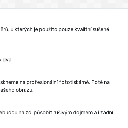
rů, u kterých je použito pouze kvalitní sušené
 dva.
tiskneme na profesionální fototiskárně. Poté na
 Vašeho obrazu.
nebudou na zdi působit rušivým dojmem a i zadní