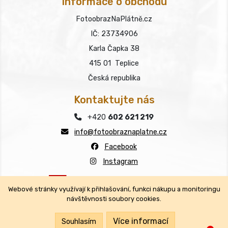
Informace o obchodu
FotoobrazNaPlátně.cz
IČ: 23734906
Karla Čapka 38
415 01 Teplice
Česká republika
Kontaktujte nás
+420
602 621 219
info@fotoobraznaplatne.cz
Facebook
Instagram
Webové stránky využívají k přihlašování, funkci nákupu a monitoringu
návštěvnosti soubory cookies.
Copyright © FotoobrazNaPlátně.cz 2026
Všechna práva vyhrazena.
Více informací
Souhlasím