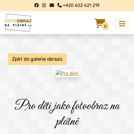
+420 602 621 219
0
Zpět do galerie obrazů
Pro děti jako fotoobraz na
plátně