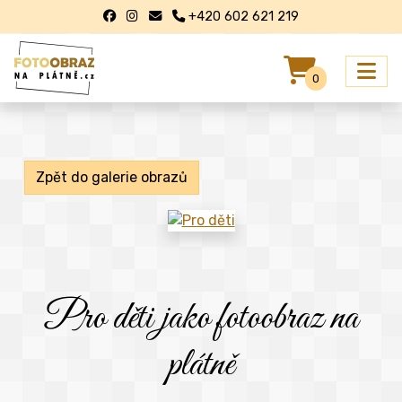
+420 602 621 219
0
Zpět do galerie obrazů
Pro děti jako fotoobraz na
plátně