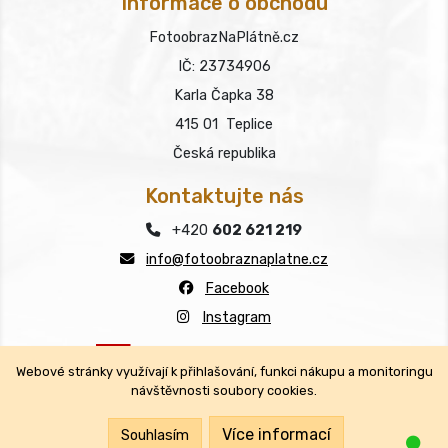
Informace o obchodu
FotoobrazNaPlátně.cz
IČ: 23734906
Karla Čapka 38
415 01 Teplice
Česká republika
Kontaktujte nás
+420
602 621 219
info@fotoobraznaplatne.cz
Facebook
Instagram
Webové stránky využívají k přihlašování, funkci nákupu a monitoringu
návštěvnosti soubory cookies.
Copyright © FotoobrazNaPlátně.cz 2026
Všechna práva vyhrazena.
Více informací
Souhlasím
Jsm