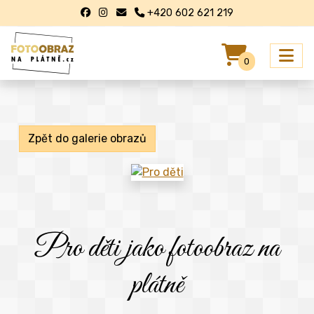
+420 602 621 219
0
Zpět do galerie obrazů
Pro děti jako fotoobraz na
plátně