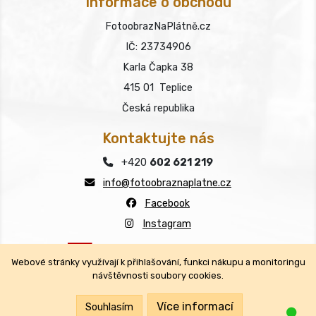
Informace o obchodu
FotoobrazNaPlátně.cz
IČ: 23734906
Karla Čapka 38
415 01 Teplice
Česká republika
Kontaktujte nás
+420
602 621 219
info@fotoobraznaplatne.cz
Facebook
Instagram
Webové stránky využívají k přihlašování, funkci nákupu a monitoringu
návštěvnosti soubory cookies.
Copyright © FotoobrazNaPlátně.cz 2026
Všechna práva vyhrazena.
Více informací
Souhlasím
Jsm