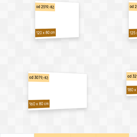
od 2
od 2519,-Kč
120 x 80 cm
125 
od 32
od 3079,-Kč
180 x
160 x 80 cm