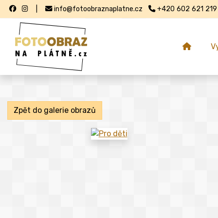
|
info@fotoobraznaplatne.cz
+420 602 621 219
V
Zpět do galerie obrazů