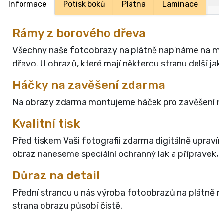
Informace
Potisk boků
Plátna
Laminace
Rámy z borového dřeva
Všechny naše fotoobrazy na plátně napínáme na masi
dřevo. U obrazů, které mají některou stranu delší 
Háčky na zavěšení zdarma
Na obrazy zdarma montujeme háček pro zavěšení n
Kvalitní tisk
Před tiskem Vaši fotografii zdarma digitálně uprav
obraz naneseme speciální ochranný lak a přípravek,
Důraz na detail
Přední stranou u nás výroba fotoobrazů na plátně n
strana obrazu působí čistě.