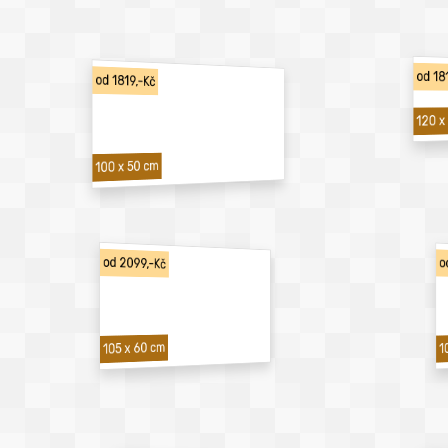
od 18
od 1819,-Kč
120 x
100 x 50 cm
od 2099,-Kč
o
1
105 x 60 cm