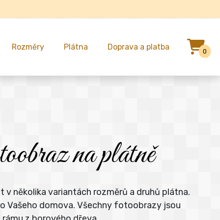
Rozměry
Plátna
Doprava a platba
0
toobraz na plátně
t v několika variantách rozměrů a druhů plátna.
e do Vašeho domova. Všechny fotoobrazy jsou
m rámu z borového dřeva.