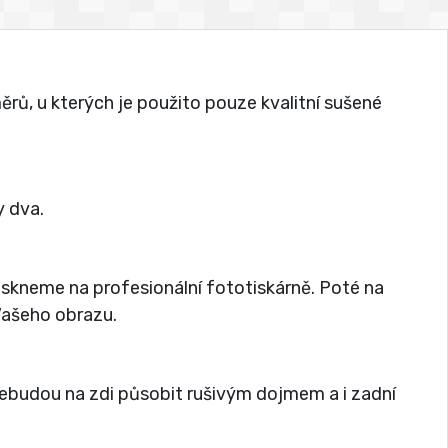
rů, u kterých je použito pouze kvalitní sušené
 dva.
tiskneme na profesionální fototiskárně. Poté na
 Vašeho obrazu.
nebudou na zdi působit rušivým dojmem a i zadní