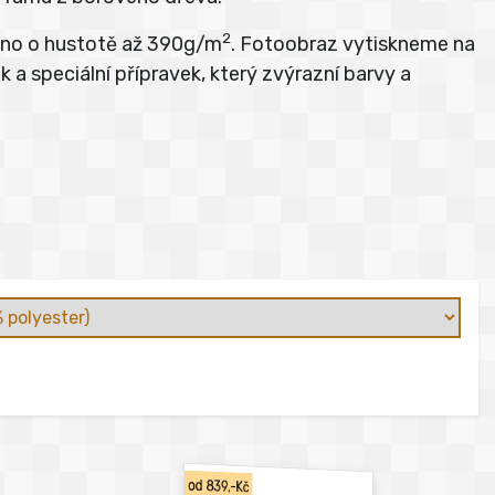
2
átno o hustotě až 390g/m
. Fotoobraz vytiskneme na
 a speciální přípravek, který zvýrazní barvy a
od 839,-Kč