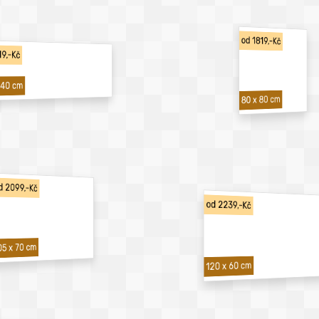
od 1819,-Kč
19,-Kč
 40 cm
80 x 80 cm
d 2099,-Kč
od 2239,-Kč
05 x 70 cm
120 x 60 cm