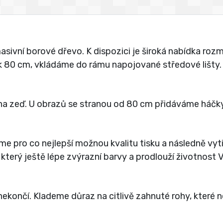
vní borové dřevo. K dispozici je široká nabídka rozmě
jak 80 cm, vkládáme do rámu napojované středové lišty.
a zeď. U obrazů se stranou od 80 cm přidáváme háčky
íme pro co nejlepší možnou kvalitu tisku a následně vy
 který ještě lépe zvýrazní barvy a prodlouží životnost
ekončí. Klademe důraz na citlivě zahnuté rohy, které 