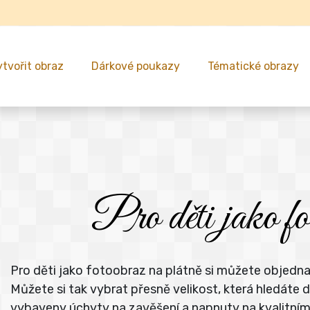
ytvořit obraz
Dárkové poukazy
Tématické obrazy
Pro děti jako fo
Pro děti jako fotoobraz na plátně si můžete objedna
Můžete si tak vybrat přesně velikost, která hledát
vybaveny úchyty na zavěšení a napnuty na kvalitní