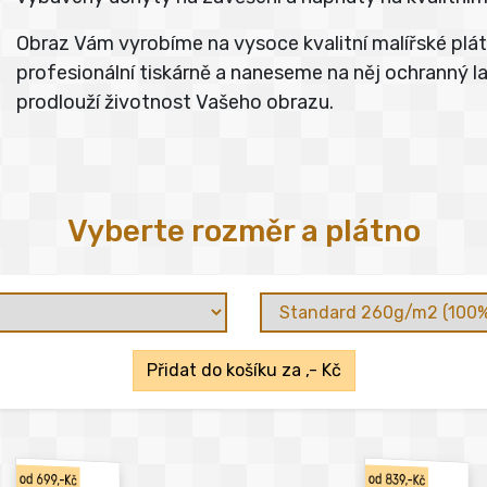
Obraz Vám vyrobíme na vysoce kvalitní malířské pl
profesionální tiskárně a naneseme na něj ochranný lak
prodlouží životnost Vašeho obrazu.
Vyberte rozměr a plátno
Přidat do košíku za
,- Kč
od 699,-Kč
od 839,-Kč