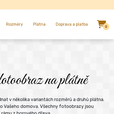
Rozměry
Plátna
Doprava a platba
0
fotoobraz na plátně
dnat v několika variantách rozměrů a druhů plátna.
e do Vašeho domova. Všechny fotoobrazy jsou
m rámu z borového dřeva.