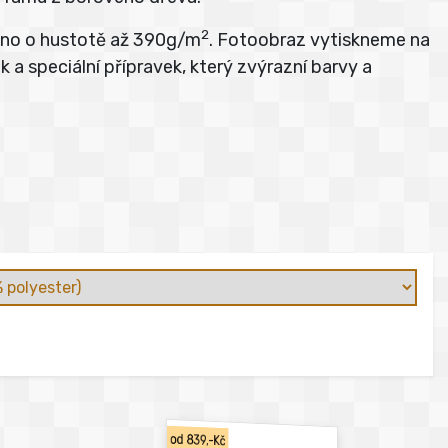
2
átno o hustotě až 390g/m
. Fotoobraz vytiskneme na
 a speciální přípravek, který zvýrazní barvy a
od 839,-Kč