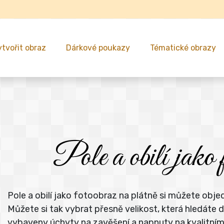
ytvořit obraz
Dárkové poukazy
Tématické obrazy
Pole a obilí jako 
Pole a obilí jako fotoobraz na plátně si můžete obje
Můžete si tak vybrat přesně velikost, která hledát
vybaveny úchyty na zavěšení a napnuty na kvalitní