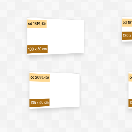
od 18
od 1819,-Kč
120 x
100 x 50 cm
od 2099,-Kč
o
1
105 x 60 cm