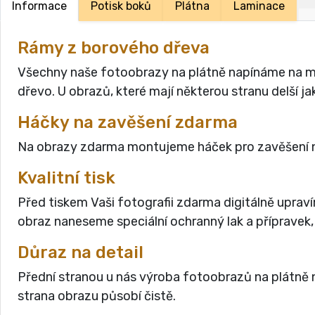
Informace
Potisk boků
Plátna
Laminace
Rámy z borového dřeva
Všechny naše fotoobrazy na plátně napínáme na masi
dřevo. U obrazů, které mají některou stranu delší 
Háčky na zavěšení zdarma
Na obrazy zdarma montujeme háček pro zavěšení n
Kvalitní tisk
Před tiskem Vaši fotografii zdarma digitálně uprav
obraz naneseme speciální ochranný lak a přípravek,
Důraz na detail
Přední stranou u nás výroba fotoobrazů na plátně n
strana obrazu působí čistě.