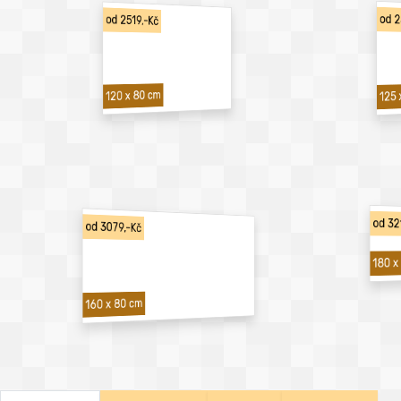
od 2
od 2519,-Kč
120 x 80 cm
125 
od 32
od 3079,-Kč
180 x
160 x 80 cm