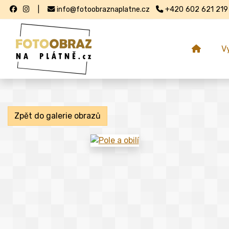
|
info@fotoobraznaplatne.cz
+420 602 621 219
V
Zpět do galerie obrazů