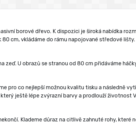
vní borové dřevo. K dispozici je široká nabídka rozmě
jak 80 cm, vkládáme do rámu napojované středové lišty.
a zeď. U obrazů se stranou od 80 cm přidáváme háčky
íme pro co nejlepší možnou kvalitu tisku a následně vy
 který ještě lépe zvýrazní barvy a prodlouží životnost
ekončí. Klademe důraz na citlivě zahnuté rohy, které 