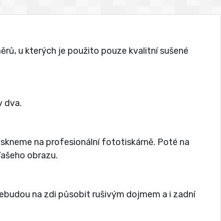
rů, u kterých je použito pouze kvalitní sušené
 dva.
tiskneme na profesionální fototiskárně. Poté na
 Vašeho obrazu.
nebudou na zdi působit rušivým dojmem a i zadní