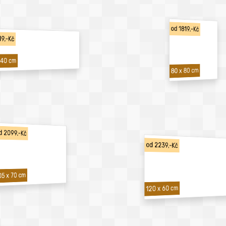
od 1819,-Kč
19,-Kč
 40 cm
80 x 80 cm
d 2099,-Kč
od 2239,-Kč
05 x 70 cm
120 x 60 cm