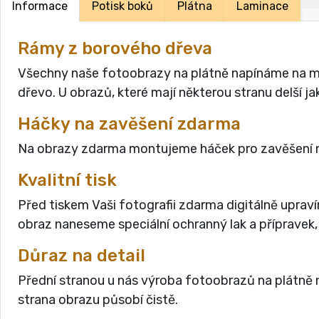
Informace
Potisk boků
Plátna
Laminace
Rámy z borového dřeva
Všechny naše fotoobrazy na plátně napínáme na masi
dřevo. U obrazů, které mají některou stranu delší 
Háčky na zavěšení zdarma
Na obrazy zdarma montujeme háček pro zavěšení n
Kvalitní tisk
Před tiskem Vaši fotografii zdarma digitálně uprav
obraz naneseme speciální ochranný lak a přípravek,
Důraz na detail
Přední stranou u nás výroba fotoobrazů na plátně n
strana obrazu působí čistě.