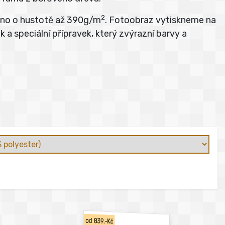
2
átno o hustotě až 390g/m
. Fotoobraz vytiskneme na
 a speciální přípravek, který zvýrazní barvy a
od 839,-Kč