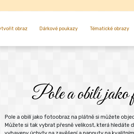
ytvořit obraz
Dárkové poukazy
Tématické obrazy
Pole a obilí jako 
Pole a obilí jako fotoobraz na plátně si můžete obje
Můžete si tak vybrat přesně velikost, která hledát
vybaveny úchyty na zavěšení a napnuty na kvalitní