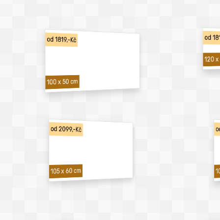
od 18
od 1819,-Kč
120 x
100 x 50 cm
od 2099,-Kč
o
1
105 x 60 cm