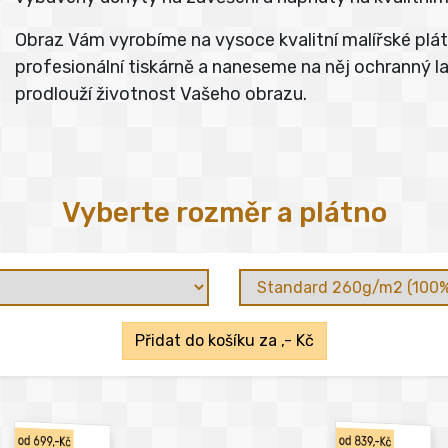
Obraz Vám vyrobíme na vysoce kvalitní malířské pl
profesionální tiskárně a naneseme na něj ochranný lak
prodlouží životnost Vašeho obrazu.
Vyberte rozměr a plátno
Přidat do košíku za
,- Kč
od 699,-Kč
od 839,-Kč