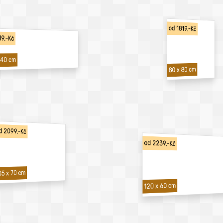
od 1819,-Kč
19,-Kč
 40 cm
80 x 80 cm
d 2099,-Kč
od 2239,-Kč
05 x 70 cm
120 x 60 cm