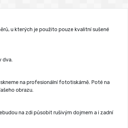
rů, u kterých je použito pouze kvalitní sušené
 dva.
tiskneme na profesionální fototiskárně. Poté na
 Vašeho obrazu.
nebudou na zdi působit rušivým dojmem a i zadní