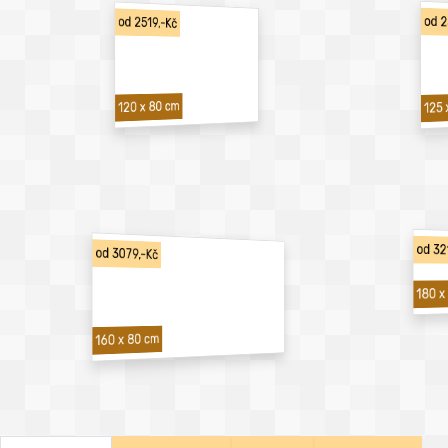
od 2
od 2519,-Kč
120 x 80 cm
125 
od 32
od 3079,-Kč
180 x
160 x 80 cm