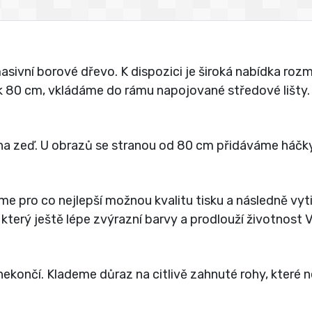
vní borové dřevo. K dispozici je široká nabídka rozmě
jak 80 cm, vkládáme do rámu napojované středové lišty.
a zeď. U obrazů se stranou od 80 cm přidáváme háčky
íme pro co nejlepší možnou kvalitu tisku a následně vy
 který ještě lépe zvýrazní barvy a prodlouží životnost
ekončí. Klademe důraz na citlivě zahnuté rohy, které 