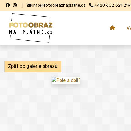
|
info@fotoobraznaplatne.cz
+420 602 621 219
V
Zpět do galerie obrazů