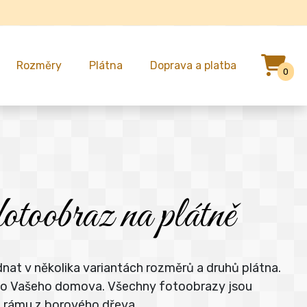
Rozměry
Plátna
Doprava a platba
0
fotoobraz na plátně
dnat v několika variantách rozměrů a druhů plátna.
e do Vašeho domova. Všechny fotoobrazy jsou
m rámu z borového dřeva.