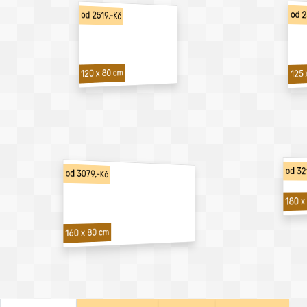
od 2
od 2519,-Kč
120 x 80 cm
125 
od 32
od 3079,-Kč
180 x
160 x 80 cm