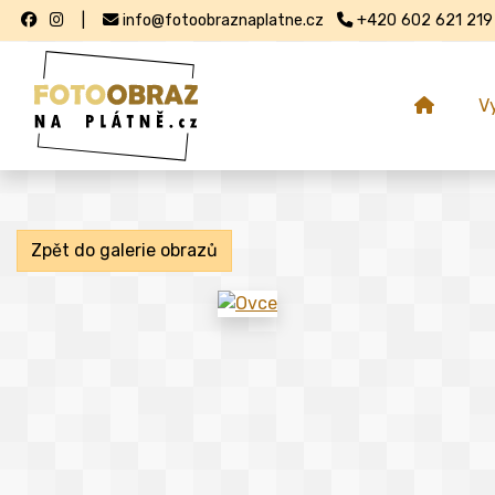
|
info@fotoobraznaplatne.cz
+420 602 621 219
V
Zpět do galerie obrazů