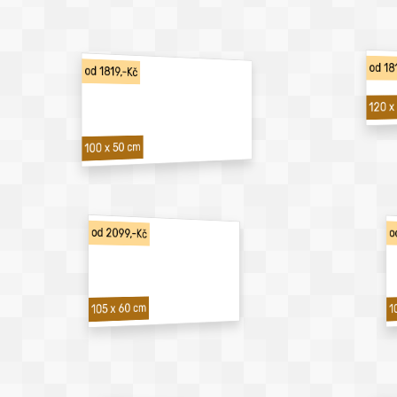
od 18
od 1819,-Kč
120 x
100 x 50 cm
od 2099,-Kč
o
1
105 x 60 cm