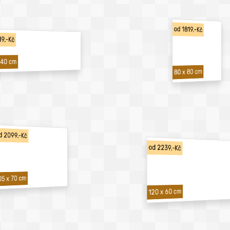
od 1819,-Kč
19,-Kč
 40 cm
80 x 80 cm
d 2099,-Kč
od 2239,-Kč
05 x 70 cm
120 x 60 cm