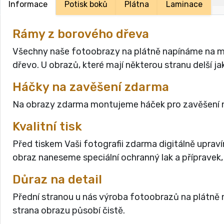
Informace
Potisk boků
Plátna
Laminace
Rámy z borového dřeva
Všechny naše fotoobrazy na plátně napínáme na masi
dřevo. U obrazů, které mají některou stranu delší 
Háčky na zavěšení zdarma
Na obrazy zdarma montujeme háček pro zavěšení n
Kvalitní tisk
Před tiskem Vaši fotografii zdarma digitálně uprav
obraz naneseme speciální ochranný lak a přípravek,
Důraz na detail
Přední stranou u nás výroba fotoobrazů na plátně n
strana obrazu působí čistě.