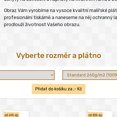
Obraz Vám vyrobíme na vysoce kvalitní malířské pl
profesionální tiskárně a naneseme na něj ochranný lak
prodlouží životnost Vašeho obrazu.
Vyberte rozměr a plátno
Přidat do košíku za
,- Kč
od 699,-Kč
od 839,-Kč