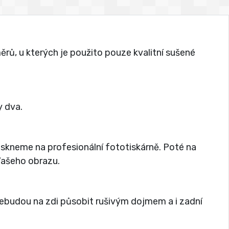
rů, u kterých je použito pouze kvalitní sušené
 dva.
tiskneme na profesionální fototiskárně. Poté na
 Vašeho obrazu.
nebudou na zdi působit rušivým dojmem a i zadní