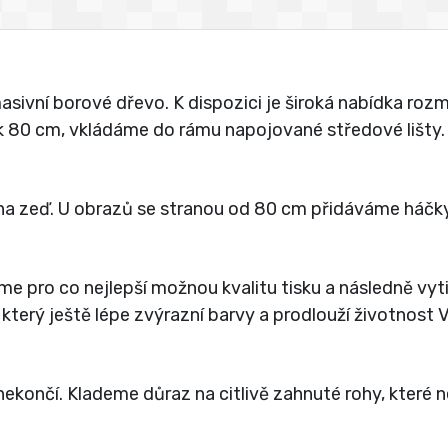
vní borové dřevo. K dispozici je široká nabídka rozmě
jak 80 cm, vkládáme do rámu napojované středové lišty.
a zeď. U obrazů se stranou od 80 cm přidáváme háčky
íme pro co nejlepší možnou kvalitu tisku a následně vy
 který ještě lépe zvýrazní barvy a prodlouží životnost
ekončí. Klademe důraz na citlivě zahnuté rohy, které 