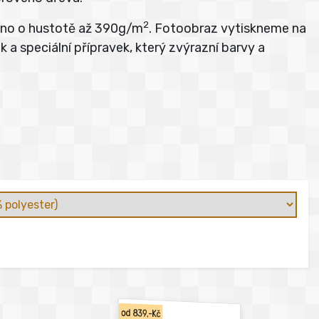
2
átno o hustotě až 390g/m
. Fotoobraz vytiskneme na
 a speciální přípravek, který zvýrazní barvy a
od 839,-Kč