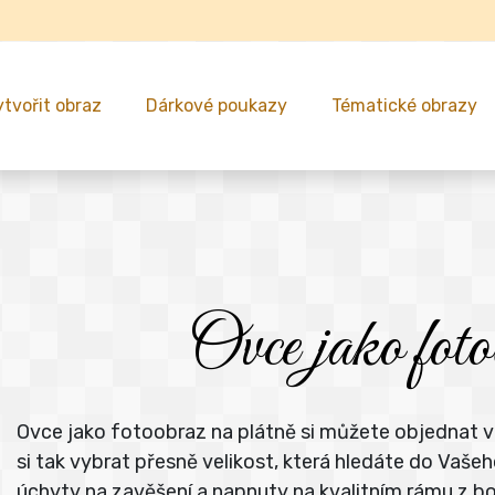
ytvořit obraz
Dárkové poukazy
Tématické obrazy
Ovce jako foto
Ovce jako fotoobraz na plátně si můžete objednat v
si tak vybrat přesně velikost, která hledáte do Va
úchyty na zavěšení a napnuty na kvalitním rámu z b