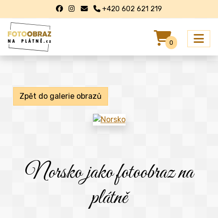
+420 602 621 219
0
Zpět do galerie obrazů
Norsko jako fotoobraz na
plátně