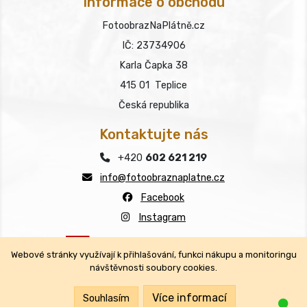
Informace o obchodu
FotoobrazNaPlátně.cz
IČ: 23734906
Karla Čapka 38
415 01 Teplice
Česká republika
Kontaktujte nás
+420
602 621 219
info@fotoobraznaplatne.cz
Facebook
Instagram
Webové stránky využívají k přihlašování, funkci nákupu a monitoringu
návštěvnosti soubory cookies.
Copyright © FotoobrazNaPlátně.cz 2026
Všechna práva vyhrazena.
Více informací
Souhlasím
Jsm