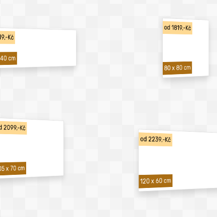
od 1819,-Kč
19,-Kč
 40 cm
80 x 80 cm
d 2099,-Kč
od 2239,-Kč
05 x 70 cm
120 x 60 cm