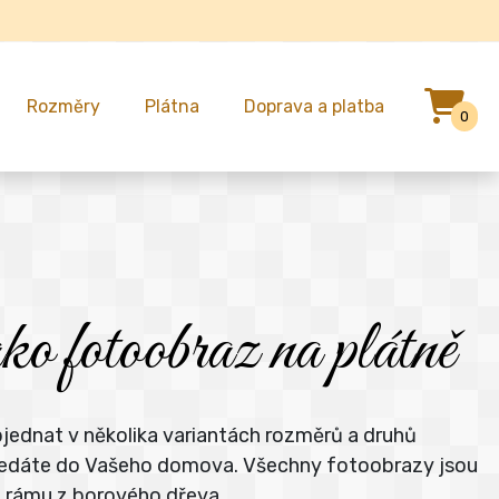
Rozměry
Plátna
Doprava a platba
0
fotoobraz na plátně
bjednat v několika variantách rozměrů a druhů
á hledáte do Vašeho domova. Všechny fotoobrazy jsou
m rámu z borového dřeva.