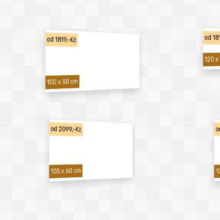
od 18
od 1819,-Kč
120 x
100 x 50 cm
od 2099,-Kč
o
1
105 x 60 cm