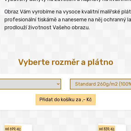
Obraz Vám vyrobíme na vysoce kvalitní malířské pl
profesionální tiskárně a naneseme na něj ochranný lak
prodlouží životnost Vašeho obrazu.
Vyberte rozměr a plátno
Přidat do košíku za
,- Kč
od 699,-Kč
od 839,-Kč