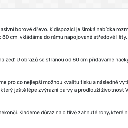
vní borové dřevo. K dispozici je široká nabídka rozmě
jak 80 cm, vkládáme do rámu napojované středové lišty.
a zeď. U obrazů se stranou od 80 cm přidáváme háčky
íme pro co nejlepší možnou kvalitu tisku a následně vy
 který ještě lépe zvýrazní barvy a prodlouží životnost
ekončí. Klademe důraz na citlivě zahnuté rohy, které 