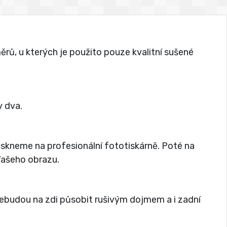
rů, u kterých je použito pouze kvalitní sušené
 dva.
tiskneme na profesionální fototiskárně. Poté na
 Vašeho obrazu.
nebudou na zdi působit rušivým dojmem a i zadní