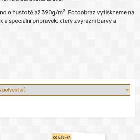
2
átno o hustotě až 390g/m
. Fotoobraz vytiskneme na
 a speciální přípravek, který zvýrazní barvy a
od 839,-Kč