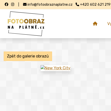
|
info@fotoobraznaplatne.cz
+420 602 621 219
V
Zpět do galerie obrazů