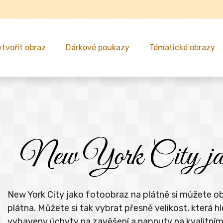
ytvořit obraz
Dárkové poukazy
Tématické obrazy
New York City jako 
New York City jako fotoobraz na plátně si můžete o
plátna. Můžete si tak vybrat přesně velikost, kter
vybaveny úchyty na zavěšení a napnuty na kvalitní