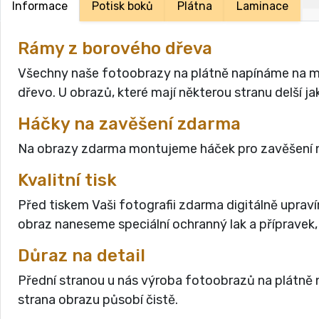
Informace
Potisk boků
Plátna
Laminace
Rámy z borového dřeva
Všechny naše fotoobrazy na plátně napínáme na masi
dřevo. U obrazů, které mají některou stranu delší 
Háčky na zavěšení zdarma
Na obrazy zdarma montujeme háček pro zavěšení n
Kvalitní tisk
Před tiskem Vaši fotografii zdarma digitálně uprav
obraz naneseme speciální ochranný lak a přípravek,
Důraz na detail
Přední stranou u nás výroba fotoobrazů na plátně n
strana obrazu působí čistě.