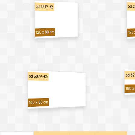
od 2
od 2519,-Kč
120 x 80 cm
125 
od 32
od 3079,-Kč
180 x
160 x 80 cm