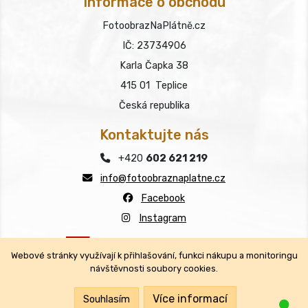
Informace o obchodu
FotoobrazNaPlátně.cz
IČ: 23734906
Karla Čapka 38
415 01 Teplice
Česká republika
Kontaktujte nás
+420
602 621 219
info@fotoobraznaplatne.cz
Facebook
Instagram
Webové stránky využívají k přihlašování, funkci nákupu a monitoringu
návštěvnosti soubory cookies.
Copyright © FotoobrazNaPlátně.cz 2026
Všechna práva vyhrazena.
Více informací
Souhlasím
Jsm