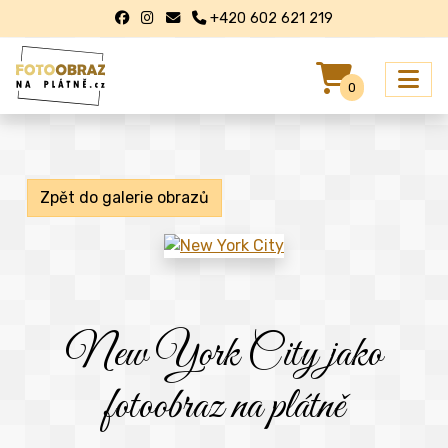
+420 602 621 219
0
Zpět do galerie obrazů
New York City jako
fotoobraz na plátně