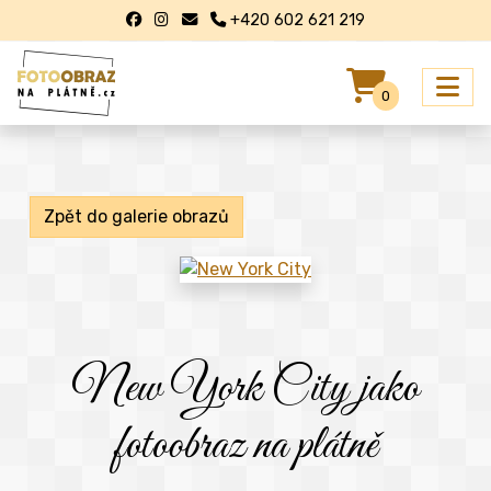
+420 602 621 219
0
Zpět do galerie obrazů
New York City jako
fotoobraz na plátně