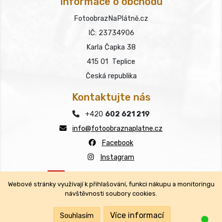
Informace o obchodu
FotoobrazNaPlátně.cz
IČ: 23734906
Karla Čapka 38
415 01 Teplice
Česká republika
Kontaktujte nás
+420
602 621 219
info@fotoobraznaplatne.cz
Facebook
Instagram
Webové stránky využívají k přihlašování, funkci nákupu a monitoringu
návštěvnosti soubory cookies.
Copyright © FotoobrazNaPlátně.cz 2026
Všechna práva vyhrazena.
Více informací
Souhlasím
Jsm