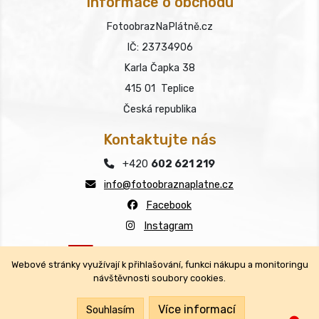
Informace o obchodu
FotoobrazNaPlátně.cz
IČ: 23734906
Karla Čapka 38
415 01 Teplice
Česká republika
Kontaktujte nás
+420
602 621 219
info@fotoobraznaplatne.cz
Facebook
Instagram
Webové stránky využívají k přihlašování, funkci nákupu a monitoringu
návštěvnosti soubory cookies.
Copyright © FotoobrazNaPlátně.cz 2026
Všechna práva vyhrazena.
Více informací
Souhlasím