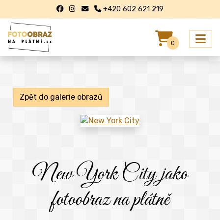
+420 602 621 219
0
Zpět do galerie obrazů
New York City jako
fotoobraz na plátně