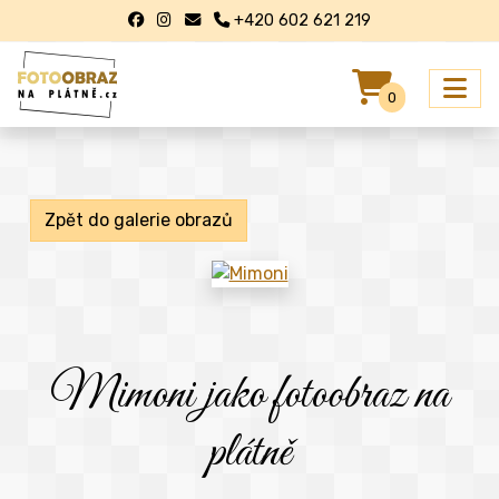
+420 602 621 219
0
Zpět do galerie obrazů
Mimoni jako fotoobraz na
plátně