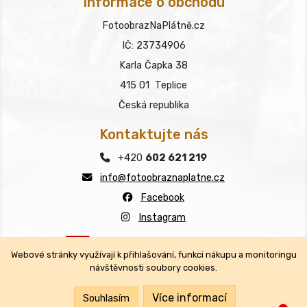
Informace o obchodu
FotoobrazNaPlátně.cz
IČ: 23734906
Karla Čapka 38
415 01 Teplice
Česká republika
Kontaktujte nás
+420
602 621 219
info@fotoobraznaplatne.cz
Facebook
Instagram
Webové stránky využívají k přihlašování, funkci nákupu a monitoringu
návštěvnosti soubory cookies.
Copyright © FotoobrazNaPlátně.cz 2026
Všechna práva vyhrazena.
Více informací
Souhlasím