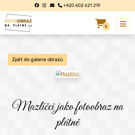
+420 602 621 219
0
Zpět do galerie obrazů
Mazlíčci jako fotoobraz na
plátně