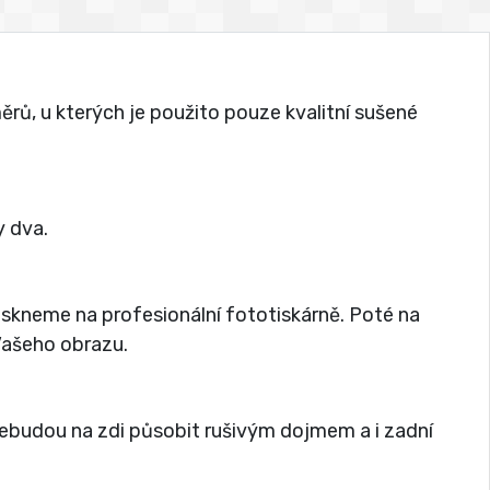
rů, u kterých je použito pouze kvalitní sušené
 dva.
tiskneme na profesionální fototiskárně. Poté na
 Vašeho obrazu.
nebudou na zdi působit rušivým dojmem a i zadní