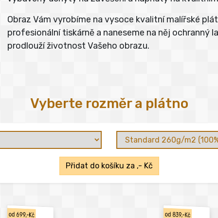
Obraz Vám vyrobíme na vysoce kvalitní malířské pl
profesionální tiskárně a naneseme na něj ochranný lak
prodlouží životnost Vašeho obrazu.
Vyberte rozměr a plátno
Přidat do košíku za
,- Kč
od 699,-Kč
od 839,-Kč