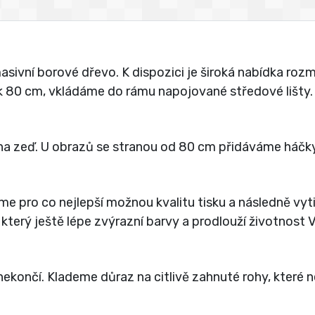
vní borové dřevo. K dispozici je široká nabídka rozmě
jak 80 cm, vkládáme do rámu napojované středové lišty.
a zeď. U obrazů se stranou od 80 cm přidáváme háčky
íme pro co nejlepší možnou kvalitu tisku a následně vy
 který ještě lépe zvýrazní barvy a prodlouží životnost
ekončí. Klademe důraz na citlivě zahnuté rohy, které 