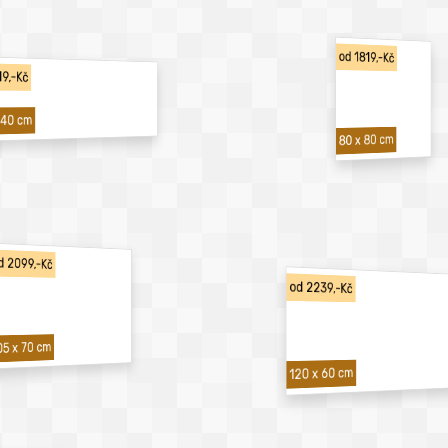
od 1819,-Kč
19,-Kč
 40 cm
80 x 80 cm
d 2099,-Kč
od 2239,-Kč
05 x 70 cm
120 x 60 cm