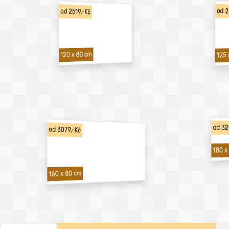
od 2
od 2519,-Kč
120 x 80 cm
125 
od 32
od 3079,-Kč
180 x
160 x 80 cm