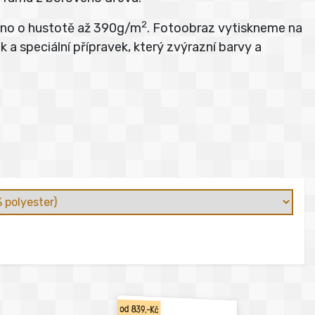
2
átno o hustotě až 390g/m
. Fotoobraz vytiskneme na
 a speciální přípravek, který zvýrazní barvy a
od 839,-Kč