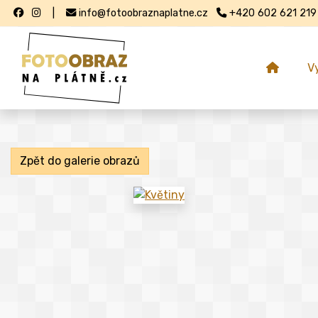
|
info@fotoobraznaplatne.cz
+420 602 621 219
V
Zpět do galerie obrazů