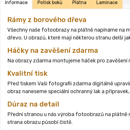
Informace
Potisk boků
Plátna
Laminace
Rámy z borového dřeva
Všechny naše fotoobrazy na plátně napínáme na masi
dřevo. U obrazů, které mají některou stranu delší 
Háčky na zavěšení zdarma
Na obrazy zdarma montujeme háček pro zavěšení n
Kvalitní tisk
Před tiskem Vaši fotografii zdarma digitálně uprav
obraz naneseme speciální ochranný lak a přípravek,
Důraz na detail
Přední stranou u nás výroba fotoobrazů na plátně n
strana obrazu působí čistě.