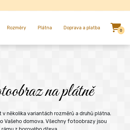
Rozměry
Plátna
Doprava a platba
0
oobraz na plátně
 v několika variantách rozměrů a druhů plátna.
e do Vašeho domova. Všechny fotoobrazy jsou
m rámu z borového dřeva.