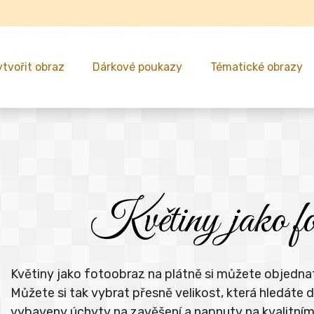
ytvořit obraz
Dárkové poukazy
Tématické obrazy
Květiny jako fot
Květiny jako fotoobraz na plátně si můžete objednat
Můžete si tak vybrat přesně velikost, která hledát
vybaveny úchyty na zavěšení a napnuty na kvalitní