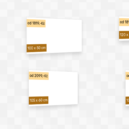
od 18
od 1819,-Kč
120 x
100 x 50 cm
od 2099,-Kč
o
1
105 x 60 cm