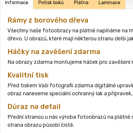
Informace
Potisk boků
Plátna
Laminace
Rámy z borového dřeva
Všechny naše fotoobrazy na plátně napínáme na masi
dřevo. U obrazů, které mají některou stranu delší 
Háčky na zavěšení zdarma
Na obrazy zdarma montujeme háček pro zavěšení n
Kvalitní tisk
Před tiskem Vaši fotografii zdarma digitálně uprav
obraz naneseme speciální ochranný lak a přípravek,
Důraz na detail
Přední stranou u nás výroba fotoobrazů na plátně n
strana obrazu působí čistě.