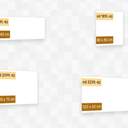
od 1819,-Kč
19,-Kč
 40 cm
80 x 80 cm
d 2099,-Kč
od 2239,-Kč
05 x 70 cm
120 x 60 cm