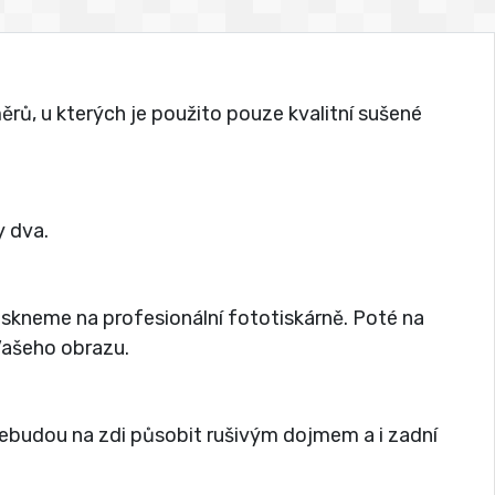
rů, u kterých je použito pouze kvalitní sušené
 dva.
tiskneme na profesionální fototiskárně. Poté na
 Vašeho obrazu.
nebudou na zdi působit rušivým dojmem a i zadní