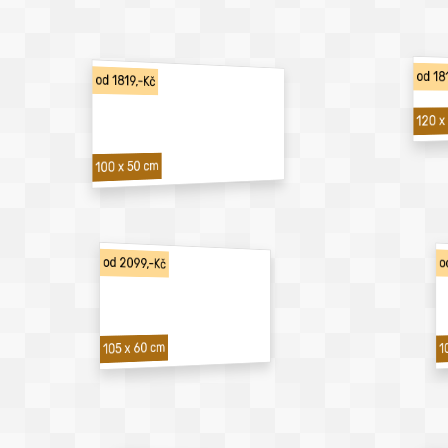
od 18
od 1819,-Kč
120 x
100 x 50 cm
od 2099,-Kč
o
1
105 x 60 cm