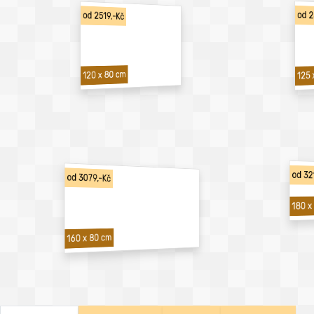
od 2
od 2519,-Kč
120 x 80 cm
125 
od 32
od 3079,-Kč
180 x
160 x 80 cm