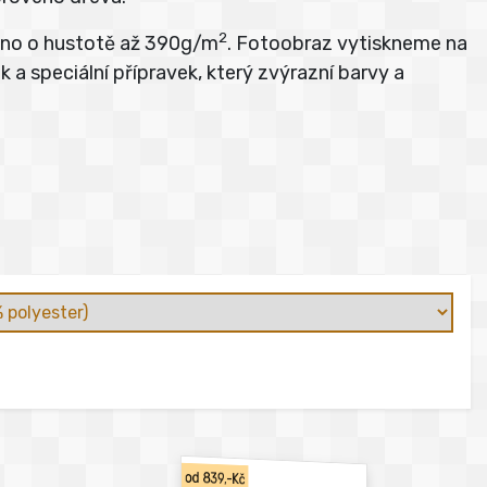
2
átno o hustotě až 390g/m
. Fotoobraz vytiskneme na
 a speciální přípravek, který zvýrazní barvy a
od 839,-Kč