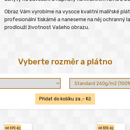
Obraz Vám vyrobíme na vysoce kvalitní malířské pl
profesionální tiskárně a naneseme na něj ochranný lak
prodlouží životnost Vašeho obrazu.
Vyberte rozměr a plátno
Přidat do košíku za
,- Kč
od 699,-Kč
od 839,-Kč