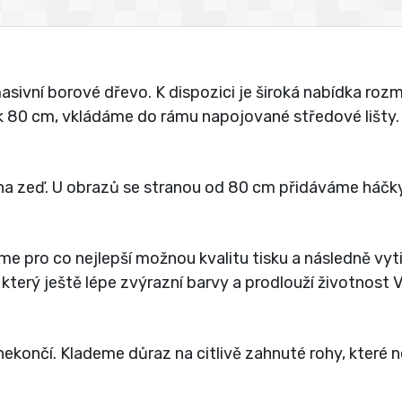
vní borové dřevo. K dispozici je široká nabídka rozmě
jak 80 cm, vkládáme do rámu napojované středové lišty.
a zeď. U obrazů se stranou od 80 cm přidáváme háčky
íme pro co nejlepší možnou kvalitu tisku a následně vy
 který ještě lépe zvýrazní barvy a prodlouží životnost
ekončí. Klademe důraz na citlivě zahnuté rohy, které 