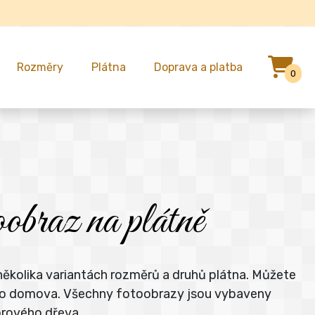
Rozměry
Plátna
Doprava a platba
0
braz na plátně
několika variantách rozměrů a druhů plátna. Můžete
šeho domova. Všechny fotoobrazy jsou vybaveny
orového dřeva.