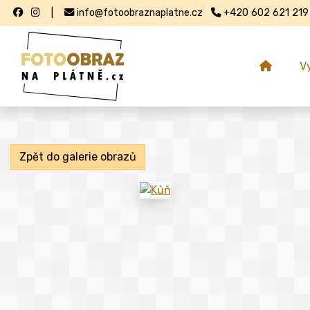
|
info@fotoobraznaplatne.cz
+420 602 621 219
V
Zpět do galerie obrazů