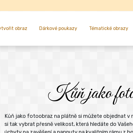
ytvořit obraz
Dárkové poukazy
Tématické obrazy
Kůň jako fotoo
Kůň jako fotoobraz na plátně si můžete objednat v 
si tak vybrat přesně velikost, která hledáte do Va
úchyty na zavěšení a napnuty na kvalitním rámu z b