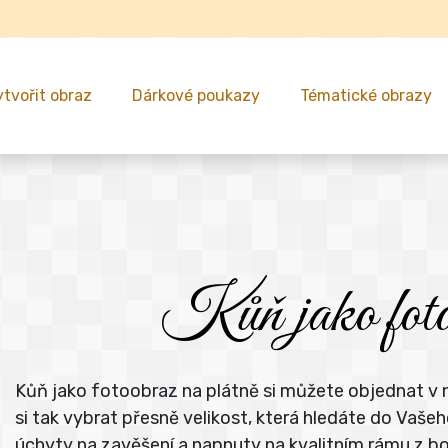
ytvořit obraz
Dárkové poukazy
Tématické obrazy
Kůň jako fotoo
Kůň jako fotoobraz na plátně si můžete objednat v 
si tak vybrat přesně velikost, která hledáte do Va
úchyty na zavěšení a napnuty na kvalitním rámu z b