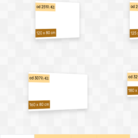
od 2
od 2519,-Kč
120 x 80 cm
125 
od 32
od 3079,-Kč
180 x
160 x 80 cm