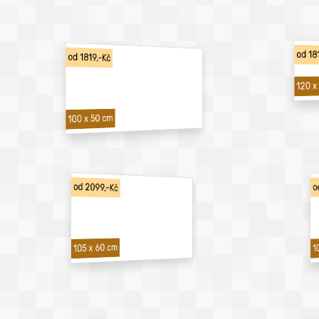
od 18
od 1819,-Kč
120 x
100 x 50 cm
od 2099,-Kč
o
1
105 x 60 cm