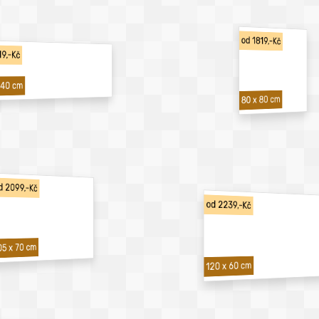
od 1819,-Kč
19,-Kč
 40 cm
80 x 80 cm
d 2099,-Kč
od 2239,-Kč
05 x 70 cm
120 x 60 cm