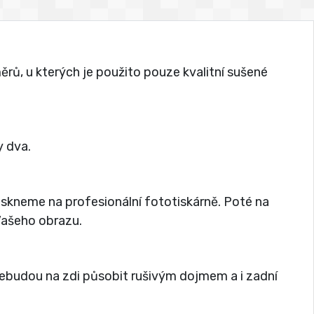
rů, u kterých je použito pouze kvalitní sušené
 dva.
tiskneme na profesionální fototiskárně. Poté na
 Vašeho obrazu.
nebudou na zdi působit rušivým dojmem a i zadní