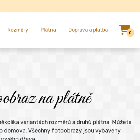
Rozměry
Plátna
Doprava a platba
0
braz na plátně
několika variantách rozměrů a druhů plátna. Můžete
šeho domova. Všechny fotoobrazy jsou vybaveny
orového dřeva.