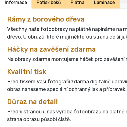
Informace
Potisk boků
Plátna
Laminace
Rámy z borového dřeva
Všechny naše fotoobrazy na plátně napínáme na masi
dřevo. U obrazů, které mají některou stranu delší 
Háčky na zavěšení zdarma
Na obrazy zdarma montujeme háček pro zavěšení n
Kvalitní tisk
Před tiskem Vaši fotografii zdarma digitálně uprav
obraz naneseme speciální ochranný lak a přípravek,
Důraz na detail
Přední stranou u nás výroba fotoobrazů na plátně n
strana obrazu působí čistě.