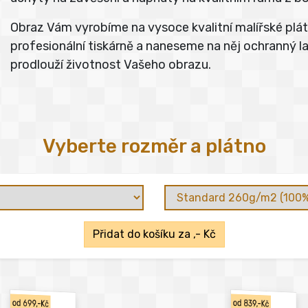
Obraz Vám vyrobíme na vysoce kvalitní malířské pl
profesionální tiskárně a naneseme na něj ochranný lak
prodlouží životnost Vašeho obrazu.
Vyberte rozměr a plátno
Přidat do košíku za
,- Kč
od 699,-Kč
od 839,-Kč