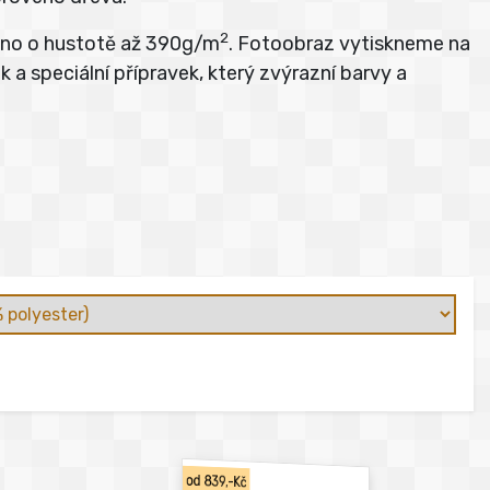
2
átno o hustotě až 390g/m
. Fotoobraz vytiskneme na
 a speciální přípravek, který zvýrazní barvy a
od 839,-Kč