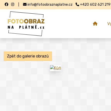
|
info@fotoobraznaplatne.cz
+420 602 621 219
V
Zpět do galerie obrazů