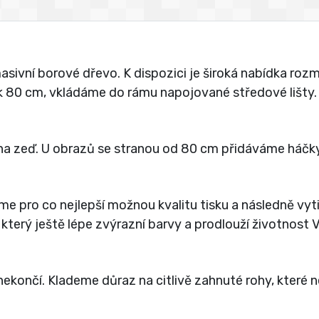
vní borové dřevo. K dispozici je široká nabídka rozmě
jak 80 cm, vkládáme do rámu napojované středové lišty.
a zeď. U obrazů se stranou od 80 cm přidáváme háčky
íme pro co nejlepší možnou kvalitu tisku a následně vy
 který ještě lépe zvýrazní barvy a prodlouží životnost
ekončí. Klademe důraz na citlivě zahnuté rohy, které 