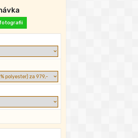
návka
otografii