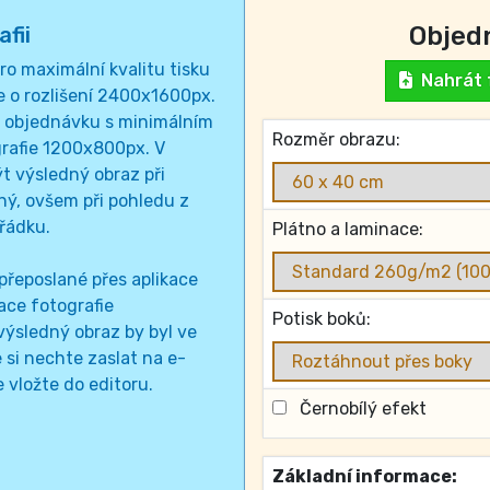
Objed
fii
o maximální kvalitu tisku
Nahrát f
e o rozlišení 2400x1600px.
t objednávku s minimálním
Rozměr obrazu:
grafie 1200x800px. V
t výsledný obraz při
ý, ovšem při pohledu z
řádku.
Plátno a laminace:
přeposlané přes aplikace
ace fotografie
Potisk boků:
ýsledný obraz by byl ve
e si nechte zaslat na e-
 vložte do editoru.
Černobílý efekt
Základní informace: