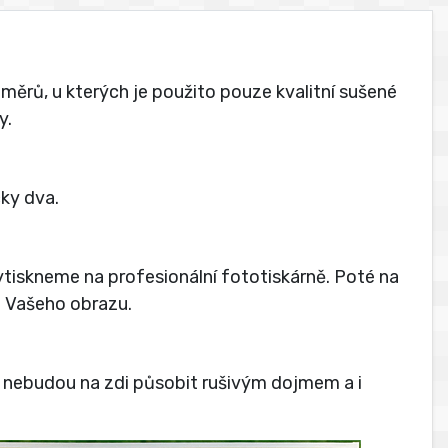
měrů, u kterých je použito pouze kvalitní sušené
y.
ky dva.
vytiskneme na profesionální fototiskárně. Poté na
t Vašeho obrazu.
é nebudou na zdi působit rušivým dojmem a i