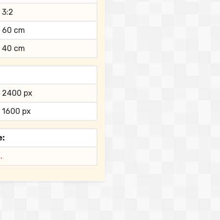
3:2
60 cm
40 cm
2400 px
1600 px
e:
.