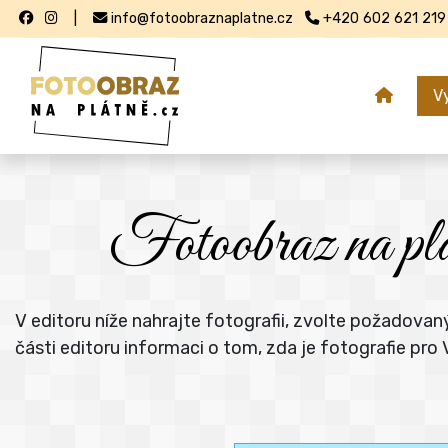
|
info@fotoobraznaplatne.cz
+420 602 621 219
V
Fotoobraz na plát
V editoru níže nahrajte fotografii, zvolte požadova
části editoru informaci o tom, zda je fotografie pr