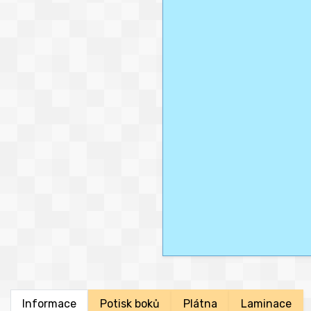
Informace
Potisk boků
Plátna
Laminace