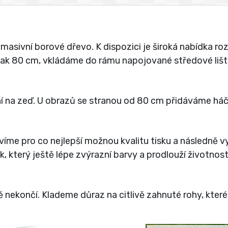
sivní borové dřevo. K dispozici je široká nabídka roz
í jak 80 cm, vkládáme do rámu napojované středové lišt
 na zeď. U obrazů se stranou od 80 cm přidáváme háč
víme pro co nejlepší možnou kvalitu tisku a následně 
, který ještě lépe zvýrazní barvy a prodlouží životnos
 nekončí. Klademe důraz na citlivě zahnuté rohy, kter