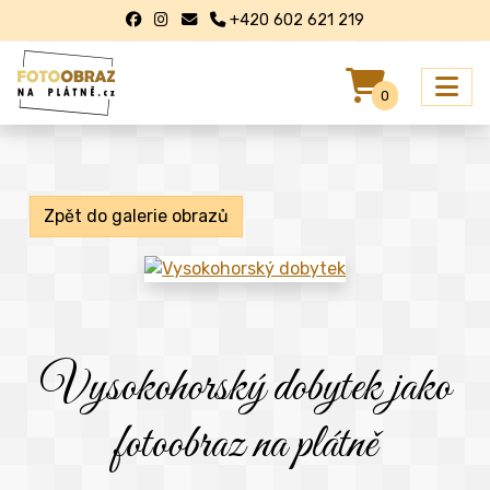
+420 602 621 219
0
Zpět do galerie obrazů
Vysokohorský dobytek jako
fotoobraz na plátně