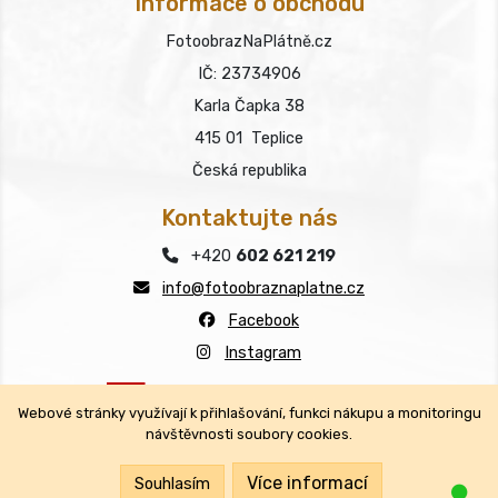
Informace o obchodu
FotoobrazNaPlátně.cz
IČ: 23734906
Karla Čapka 38
415 01 Teplice
Česká republika
Kontaktujte nás
+420
602 621 219
info@fotoobraznaplatne.cz
Facebook
Instagram
Webové stránky využívají k přihlašování, funkci nákupu a monitoringu
návštěvnosti soubory cookies.
Copyright © FotoobrazNaPlátně.cz 2026
Všechna práva vyhrazena.
Více informací
Souhlasím
Jsm