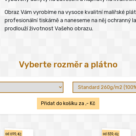
Obraz Vám vyrobíme na vysoce kvalitní malířské pl
profesionální tiskárně a naneseme na něj ochranný lak
prodlouží životnost Vašeho obrazu.
Vyberte rozměr a plátno
Přidat do košíku za
,- Kč
od 699,-Kč
od 839,-Kč