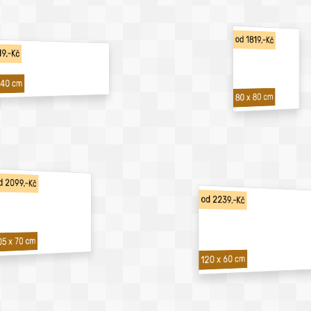
od 1819,-Kč
19,-Kč
 40 cm
80 x 80 cm
d 2099,-Kč
od 2239,-Kč
05 x 70 cm
120 x 60 cm