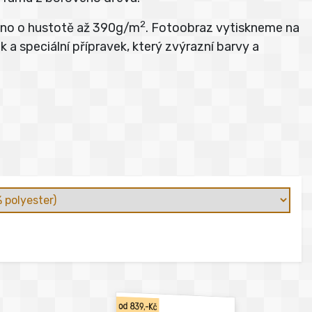
2
átno o hustotě až 390g/m
. Fotoobraz vytiskneme na
 a speciální přípravek, který zvýrazní barvy a
od 839,-Kč