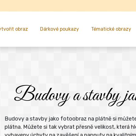
ytvořit obraz
Dárkové poukazy
Tématické obrazy
Budovy a stavby jako
Budovy a stavby jako fotoobraz na plátně si můžete
plátna. Můžete si tak vybrat přesně velikost, kter
vybaveny úchyty na zavěšení a napnuty na kvalitní