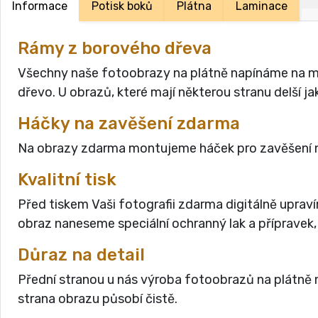
Informace
Potisk boků
Plátna
Laminace
Rámy z borového dřeva
Všechny naše fotoobrazy na plátně napínáme na masi
dřevo. U obrazů, které mají některou stranu delší 
Háčky na zavěšení zdarma
Na obrazy zdarma montujeme háček pro zavěšení n
Kvalitní tisk
Před tiskem Vaši fotografii zdarma digitálně uprav
obraz naneseme speciální ochranný lak a přípravek,
Důraz na detail
Přední stranou u nás výroba fotoobrazů na plátně n
strana obrazu působí čistě.