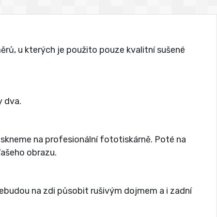
rů, u kterých je použito pouze kvalitní sušené
 dva.
tiskneme na profesionální fototiskárně. Poté na
 Vašeho obrazu.
nebudou na zdi působit rušivým dojmem a i zadní