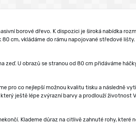
vní borové dřevo. K dispozici je široká nabídka rozmě
jak 80 cm, vkládáme do rámu napojované středové lišty.
a zeď. U obrazů se stranou od 80 cm přidáváme háčky
íme pro co nejlepší možnou kvalitu tisku a následně vy
 který ještě lépe zvýrazní barvy a prodlouží životnost
ekončí. Klademe důraz na citlivě zahnuté rohy, které 