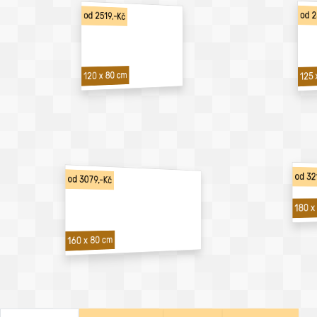
od 2
od 2519,-Kč
120 x 80 cm
125 
od 32
od 3079,-Kč
180 x
160 x 80 cm