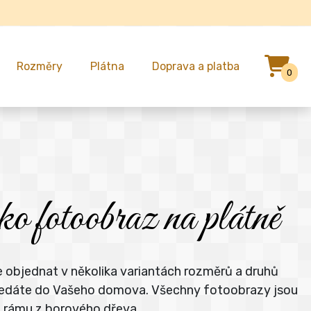
Rozměry
Plátna
Doprava a platba
0
 fotoobraz na plátně
 objednat v několika variantách rozměrů a druhů
á hledáte do Vašeho domova. Všechny fotoobrazy jsou
m rámu z borového dřeva.