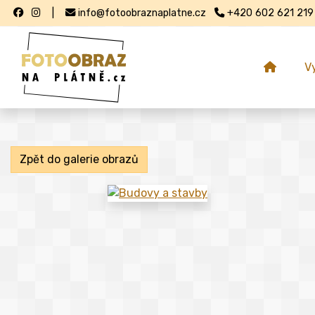
|
info@fotoobraznaplatne.cz
+420 602 621 219
V
Zpět do galerie obrazů