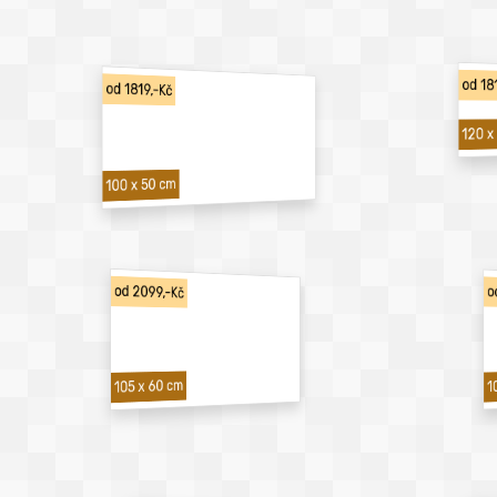
od 18
od 1819,-Kč
120 x
100 x 50 cm
od 2099,-Kč
o
1
105 x 60 cm