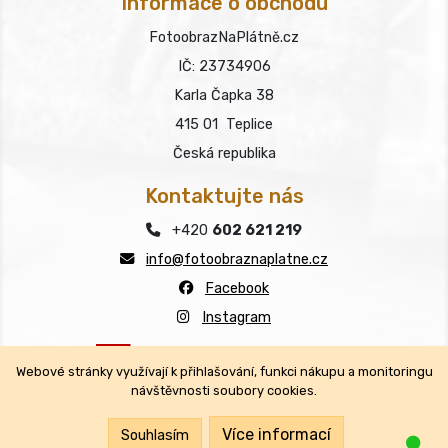
Informace o obchodu
FotoobrazNaPlátně.cz
IČ: 23734906
Karla Čapka 38
415 01 Teplice
Česká republika
Kontaktujte nás
+420
602 621 219
info@fotoobraznaplatne.cz
Facebook
Instagram
Webové stránky využívají k přihlašování, funkci nákupu a monitoringu
návštěvnosti soubory cookies.
Copyright © FotoobrazNaPlátně.cz 2026
Všechna práva vyhrazena.
Více informací
Souhlasím
Jsm