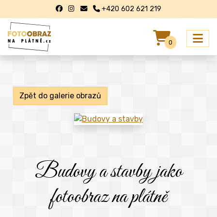
+420 602 621 219
0
Zpět do galerie obrazů
Budovy a stavby jako
fotoobraz na plátně