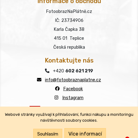
Informace o obchodu
FotoobrazNaPlátně.cz
IČ: 23734906
Karla Čapka 38
415 01 Teplice
Česká republika
Kontaktujte nás
+420
602 621 219
info@fotoobraznaplatne.cz
Facebook
Instagram
Webové stránky využívají k přihlašování, funkci nákupu a monitoringu
návštěvnosti soubory cookies.
Copyright © FotoobrazNaPlátně.cz 2026
Všechna práva vyhrazena.
Více informací
Souhlasím