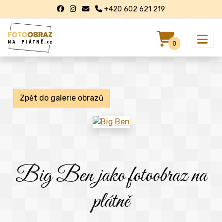
+420 602 621 219
0
Zpět do galerie obrazů
Big Ben jako fotoobraz na
plátně