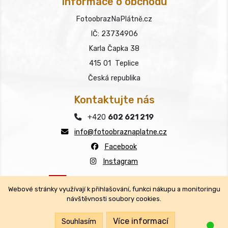
Informace o obchodu
FotoobrazNaPlátně.cz
IČ: 23734906
Karla Čapka 38
415 01 Teplice
Česká republika
Kontaktujte nás
+420
602 621 219
info@fotoobraznaplatne.cz
Facebook
Instagram
Webové stránky využívají k přihlašování, funkci nákupu a monitoringu
návštěvnosti soubory cookies.
Copyright © FotoobrazNaPlátně.cz 2026
Všechna práva vyhrazena.
Více informací
Souhlasím
Jsm