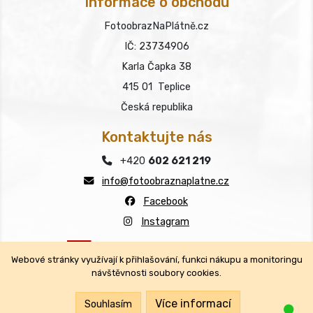
Informace o obchodu
FotoobrazNaPlátně.cz
IČ: 23734906
Karla Čapka 38
415 01 Teplice
Česká republika
Kontaktujte nás
+420
602 621 219
info@fotoobraznaplatne.cz
Facebook
Instagram
Webové stránky využívají k přihlašování, funkci nákupu a monitoringu
návštěvnosti soubory cookies.
Copyright © FotoobrazNaPlátně.cz 2026
Všechna práva vyhrazena.
Více informací
Souhlasím
Jsm