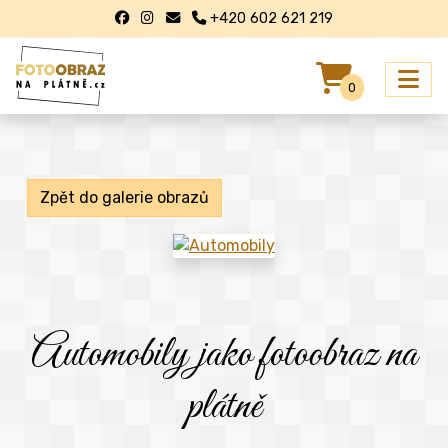
+420 602 621 219
0
Zpět do galerie obrazů
Automobily jako fotoobraz na
plátně