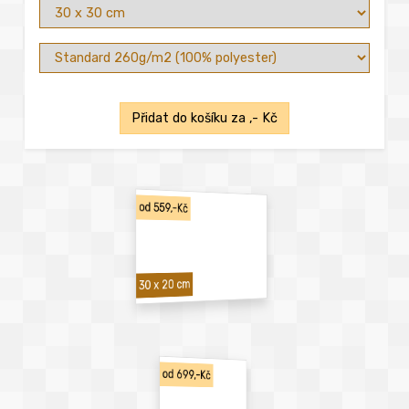
Přidat do košíku za
,- Kč
od 559,-Kč
30 x 20 cm
od 699,-Kč