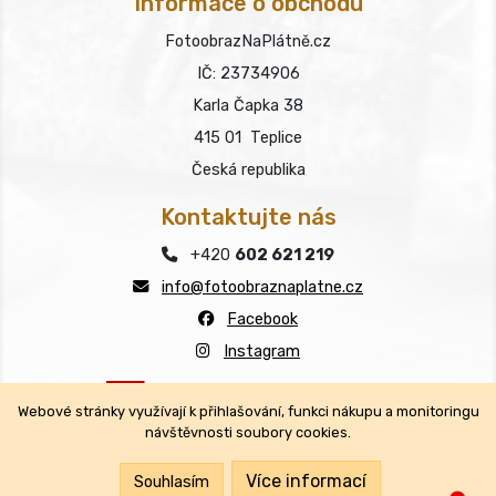
Informace o obchodu
FotoobrazNaPlátně.cz
IČ: 23734906
Karla Čapka 38
415 01 Teplice
Česká republika
Kontaktujte nás
+420
602 621 219
info@fotoobraznaplatne.cz
Facebook
Instagram
Webové stránky využívají k přihlašování, funkci nákupu a monitoringu
návštěvnosti soubory cookies.
Copyright © FotoobrazNaPlátně.cz 2026
Všechna práva vyhrazena.
Více informací
Souhlasím