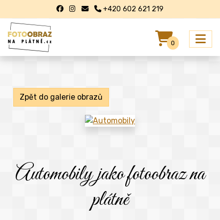
+420 602 621 219
0
Zpět do galerie obrazů
Automobily jako fotoobraz na
plátně