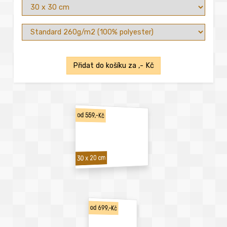
Přidat do košíku za
,- Kč
od 559,-Kč
30 x 20 cm
od 699,-Kč