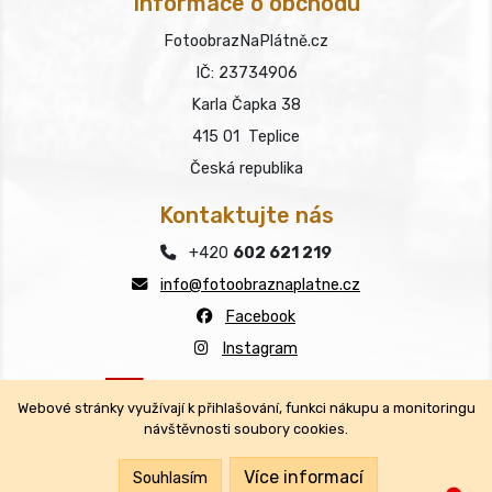
Informace o obchodu
FotoobrazNaPlátně.cz
IČ: 23734906
Karla Čapka 38
415 01 Teplice
Česká republika
Kontaktujte nás
+420
602 621 219
info@fotoobraznaplatne.cz
Facebook
Instagram
Webové stránky využívají k přihlašování, funkci nákupu a monitoringu
návštěvnosti soubory cookies.
Copyright © FotoobrazNaPlátně.cz 2026
Všechna práva vyhrazena.
Více informací
Souhlasím