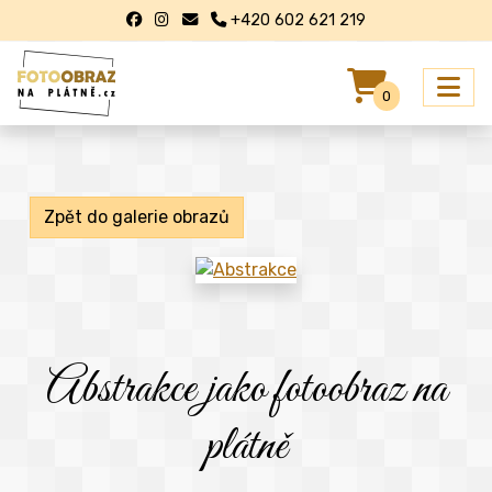
+420 602 621 219
0
Zpět do galerie obrazů
Abstrakce jako fotoobraz na
plátně