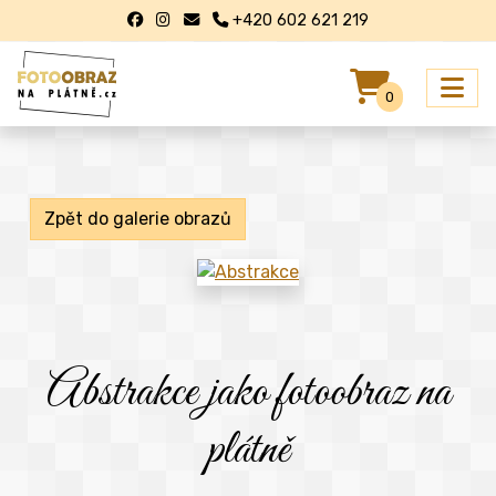
+420 602 621 219
0
Zpět do galerie obrazů
Abstrakce jako fotoobraz na
plátně