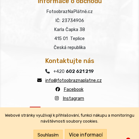
Informace o obchodu
FotoobrazNaPlátně.cz
IČ: 23734906
Karla Čapka 38
415 01 Teplice
Česká republika
Kontaktujte nás
+420
602 621 219
info@fotoobraznaplatne.cz
Facebook
Instagram
Webové stránky využívají k přihlašování, funkci nákupu a monitoringu
návštěvnosti soubory cookies.
Copyright © FotoobrazNaPlátně.cz 2026
Všechna práva vyhrazena.
Více informací
Souhlasím