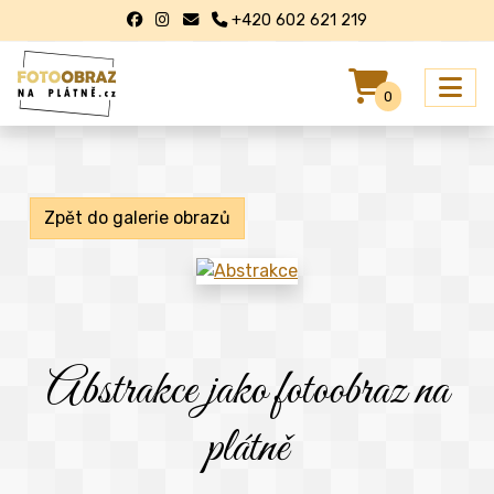
+420 602 621 219
0
Zpět do galerie obrazů
Abstrakce jako fotoobraz na
plátně