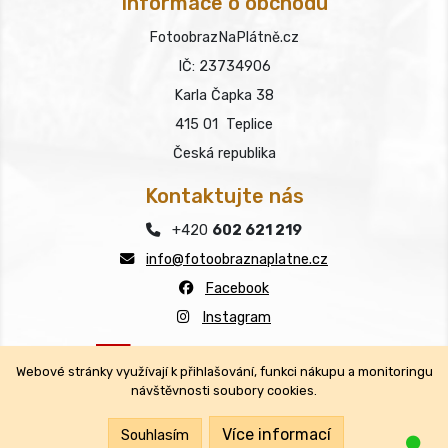
Informace o obchodu
FotoobrazNaPlátně.cz
IČ: 23734906
Karla Čapka 38
415 01 Teplice
Česká republika
Kontaktujte nás
+420
602 621 219
info@fotoobraznaplatne.cz
Facebook
Instagram
Webové stránky využívají k přihlašování, funkci nákupu a monitoringu
návštěvnosti soubory cookies.
Copyright © FotoobrazNaPlátně.cz 2026
Všechna práva vyhrazena.
Více informací
Souhlasím
Jsm