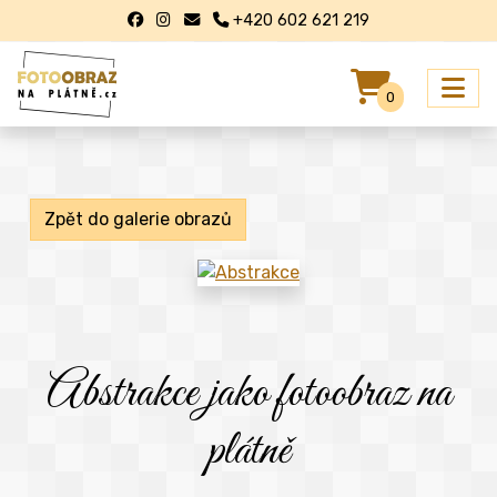
+420 602 621 219
0
Zpět do galerie obrazů
Abstrakce jako fotoobraz na
plátně