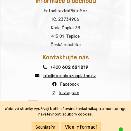
Informace o obchodu
FotoobrazNaPlátně.cz
IČ: 23734906
Karla Čapka 38
415 01 Teplice
Česká republika
Kontaktujte nás
+420
602 621 219
info@fotoobraznaplatne.cz
Facebook
Instagram
Webové stránky využívají k přihlašování, funkci nákupu a monitoringu
návštěvnosti soubory cookies.
Copyright © FotoobrazNaPlátně.cz 2026
Všechna práva vyhrazena.
Více informací
Souhlasím
Jsm